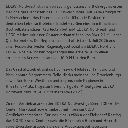
EDEKA Nordwest ist eine von sechs genossenschaftlich organisierten
Regionalgesellschaften des EDEKA-Verbundes. Mit Verwaltungssitz
in Moers nimmt das Unternehmen eine führende Position im
deutschen Lebensmitteleinzelhandel ein. Gemeinsam mit mehr als
860 selbstständigen Kaufleuten betreibt EDEKA Nordwest rund
1.550 Märkte mit einer Gesamtverkaufsfläche von über 2,1 Millionen
Quadratmetern. Die Regionalgesellschaft ist am 1. Juli 2026 aus
einer Fusion der beiden Regionalgesellschaften EDEKA Nord und
EDEKA Rhein-Ruhr hervorgegangen und erzielte 2025 einen
errechneten Konzernumsatz von 10,9 Milliarden Euro.
Das Geschäftsgebiet umfasst Schleswig-Holstein, Hamburg und
Mecklenburg-Vorpommern, Teile Niedersachsens und Brandenburgs
sowie Nordrhein-Westfalen und angrenzende Regionen in
Rheinland-Pfalz. Insgesamt beschäftigt der Arbeitgeber EDEKA
Nordwest rund 18.800 Mitarbeitende (2025).
Zu den Vertriebsmarken der EDEKA Nordwest gehören EDEKA, E-
Center, Marktkauf sowie trinkgut mit insgesamt 273
Getränkefachmärkten. Darüber hinaus zählen der Fleischhof Rasting,
das NORDfrische Center sowie die Bäckereien Büsch und Heinrich-
von-Allwörden-Gruppe als eigene Produktionsbetriebe zum