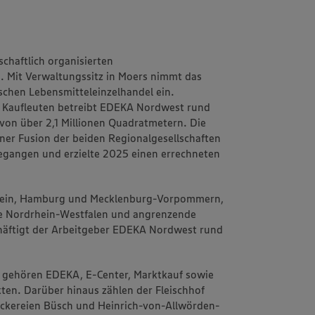
chaftlich organisierten
 Mit Verwaltungssitz in Moers nimmt das
chen Lebensmitteleinzelhandel ein.
 Kaufleuten betreibt EDEKA Nordwest rund
von über 2,1 Millionen Quadratmetern. Die
einer Fusion der beiden Regionalgesellschaften
angen und erzielte 2025 einen errechneten
stein, Hamburg und Mecklenburg-Vorpommern,
e Nordrhein-Westfalen und angrenzende
häftigt der Arbeitgeber EDEKA Nordwest rund
 gehören EDEKA, E-Center, Marktkauf sowie
ten. Darüber hinaus zählen der Fleischhof
äckereien Büsch und Heinrich-von-Allwörden-