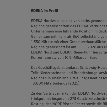
EDEKA im Profil
EDEKA Nordwest ist eine von sechs genossens
Regionalgesellschaften des EDEKA-Verbundes.
Unternehmen eine führende Position im deuts
Gemeinsam mit mehr als 860 selbstständigen
1.550 Märkte mit einer Gesamtverkaufsfläche 
Regionalgesellschaft ist am 1. Juli 2026 aus 
EDEKA Nord und EDEKA Rhein-Ruhr hervorgeg
Konzernumsatz von 10,9 Milliarden Euro.
Das Geschäftsgebiet umfasst Schleswig-Hol
Teile Niedersachsens und Brandenburgs sowi
Regionen in Rheinland-Pfalz. Insgesamt besc
18.800 Mitarbeitende (2025).
Zu den Vertriebsmarken der EDEKA Nordwest
trinkgut mit insgesamt 273 Getränkefachmärk
Rasting, das NORDfrische Center sowie die B