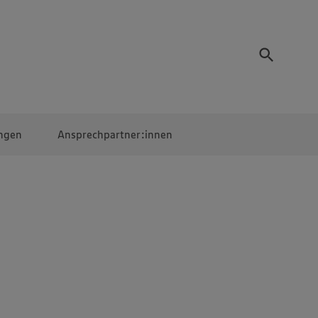
ngen
Ansprechpartner:innen
Mitarbeiter:innen
EDEKA Campus
Digitales Lernen
Veranstaltungen &
Wettbewerbe