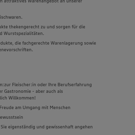
in attraktives Warenangebot an unserer
rischwaren.
ukte thekengerecht zu und sorgen für die
d Wurstspezialitäten.
rodukte, die fachgerechte Warenlagerung sowie
enevorschriften.
m:zur Fleischer:in oder Ihre Berufserfahrung
er Gastronomie - aber auch als
zlich Willkommen!
d Freude am Umgang mit Menschen
bewusstsein
e Sie eigenständig und gewissenhaft angehen