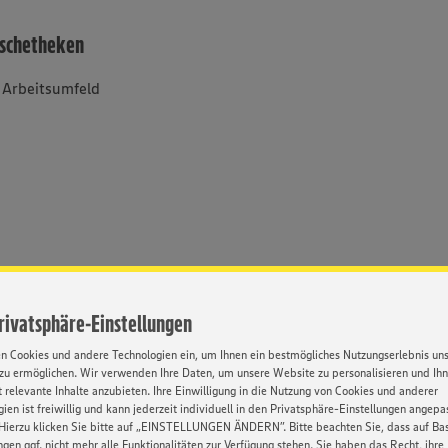
ischetheken
s Arbeitsumfeld
Privatsphäre-Einstellungen
en Cookies und andere Technologien ein, um Ihnen ein bestmögliches Nutzungserlebnis un
zu ermöglichen. Wir verwenden Ihre Daten, um unsere Website zu personalisieren und Ih
 relevante Inhalte anzubieten. Ihre Einwilligung in die Nutzung von Cookies und anderer
ble Arbeitszeiten
Personalrabatt
Umfassende
Weiterbi
ien ist freiwillig und kann jederzeit individuell in den Privatsphäre-Einstellungen angepa
Einarbeitung
Hierzu klicken Sie bitte auf „EINSTELLUNGEN ÄNDERN”. Bitte beachten Sie, dass auf Basi
ngen ggf. nicht mehr alle Funktionalitäten zur Verfügung stehen. Sie haben das Recht, ihre