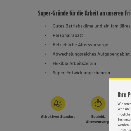
Super-Gründe für die Arbeit an unseren Fr
Gutes Betriebsklima und ein familiäre
Personalrabatt
Betriebliche Altersvorsorge
Abwechslungsreiches Aufgabengebiet
Flexible Arbeitszeiten
Super-Entwicklungschancen
Ihre 
Wir setz
Website 
möglichst
Attraktiver Standort
Betriebl.
Flexi
Technolog
Altersvorsorge
werden. 
Einstellu