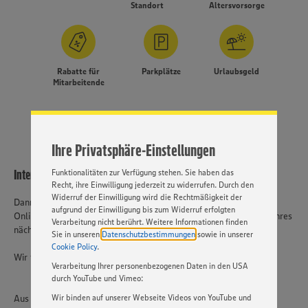
Standort
Altersvorsorge
Wir setzen Cookies und andere Technologien ein, um Ihnen
ein bestmögliches Nutzungserlebnis unserer Website zu
Rabatte für
Parkplätze
Urlaubsgeld
ermöglichen. Wir verwenden Ihre Daten, um unsere
Mitarbeitende
Website zu personalisieren und Ihnen möglichst relevante
Inhalte anzubieten. Ihre Einwilligung in die Nutzung von
Cookies und anderer Technologien ist freiwillig und kann
MEHR
jederzeit individuell in den Privatsphäre-Einstellungen
angepasst werden. Hierzu klicken Sie bitte auf
Ihre Privatsphäre-Einstellungen
„EINSTELLUNGEN ÄNDERN”. Bitte beachten Sie, dass auf
Basis Ihrer Einstellungen ggf. nicht mehr alle
Interessiert?
Funktionalitäten zur Verfügung stehen. Sie haben das
Recht, ihre Einwilligung jederzeit zu widerrufen. Durch den
Widerruf der Einwilligung wird die Rechtmäßigkeit der
Dann freuen wir uns auf Ihre vollständige und aussagekräftige
aufgrund der Einwilligung bis zum Widerruf erfolgten
Online-Bewerbung unter Angabe Ihrer Gehaltsvorstellung und Ihres
Verarbeitung nicht berührt. Weitere Informationen finden
nächstmöglichen Einstellungstermins.
Sie in unseren
Datenschutzbestimmungen
sowie in unserer
Cookie Policy
.
Wir freuen uns darauf, Sie kennen zu lernen!
Verarbeitung Ihrer personenbezogenen Daten in den USA
durch YouTube und Vimeo:
Aus Gründen der besseren Lesbarkeit wird auf die gleichzeitige
Wir binden auf unserer Webseite Videos von YouTube und