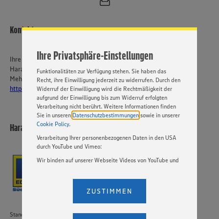
ermöglichen. Wir verwenden Ihre Daten, um unsere
Website zu personalisieren und Ihnen möglichst relevante
Inhalte anzubieten. Ihre Einwilligung in die Nutzung von
Cookies und anderer Technologien ist freiwillig und kann
Kontakt
jederzeit individuell in den Privatsphäre-Einstellungen
angepasst werden. Hierzu klicken Sie bitte auf
Ihre Privatsphäre-Einstellungen
„EINSTELLUNGEN ÄNDERN”. Bitte beachten Sie, dass auf
Ihre Ansprechperson
Basis Ihrer Einstellungen ggf. nicht mehr alle
Harald Simonis
Funktionalitäten zur Verfügung stehen. Sie haben das
Mehr über EDEKA Südwest:
Recht, ihre Einwilligung jederzeit zu widerrufen. Durch den
https://karriere-edeka.de/
Widerruf der Einwilligung wird die Rechtmäßigkeit der
aufgrund der Einwilligung bis zum Widerruf erfolgten
Verarbeitung nicht berührt. Weitere Informationen finden
Sie in unseren
Datenschutzbestimmungen
sowie in unserer
Cookie Policy
.
Harald Simonis e.K.
Verarbeitung Ihrer personenbezogenen Daten in den USA
durch YouTube und Vimeo:
Wir binden auf unserer Webseite Videos von YouTube und
Vimeo ein. Wenn Sie auf „Zustimmen” klicken, ohne die
Einstellungen bezüglich YouTube und Vimeo zu ändern,
willigen Sie im Sinne des Art. 49 Abs. 1 Satz 1 lit. a) DSGVO
ZUSTIMMEN
ein, dass Ihre Daten (IP-Adresse, Zeitstempel, ggf.
Nutzerverhalten auf unserer Webseite) an die Anbieter der
Dienste YouTube und Vimeo in den USA übermittelt und
Standort