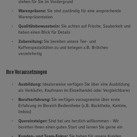
stehen für Sie im Vordergrund
Warenpräsenz:
Sie sind zuständig für eine ansprechende
Warenpräsentation
Qualitätsbewusstsein:
Sie achten auf Frische, Sauberkeit und
haben einen Blick für Details
Zubereitung:
Sie bereiten unsere Tee- und
Kaffeespezialitäten zu und belegen z.B. Brötchen
verzehrfertig
Ihre Voraussetzungen
Ausbildung:
Idealerweise verfügen Sie über eine Ausbildung
als Verkäufer, Kaufmann im Einzelhandel oder Vergleichbares
Berufserfahrung:
Sie verfügen vorzugsweise über erste
Erfahrung im Bereich Bedientheke (z.B. Backtheke, Kantine,
Imbiss)
Quereinsteiger:
Sind bei uns herzlich willkommen - Wir
bereiten Ihnen einen guten Start und lernen Sie gerne ein
Kunden- und Team-Fokus:
Sie haben für unsere Kunden