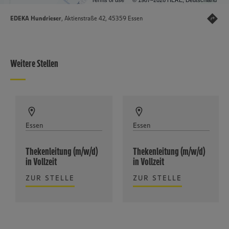
Terms of use
© 1987–2026 HERE, Deutschland
EDEKA Hundrieser
, Aktienstraße 42, 45359 Essen
Weitere Stellen
Essen
Essen
Thekenleitung (m/w/d)
Thekenleitung (m/w/d)
in Vollzeit
in Vollzeit
ZUR STELLE
ZUR STELLE