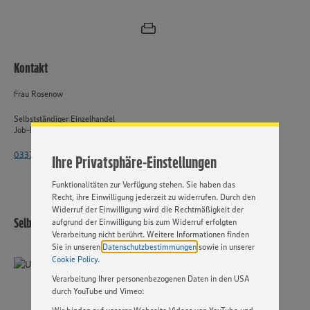
Wir setzen Cookies und andere Technologien ein, um Ihnen
Kontakt
ein bestmögliches Nutzungserlebnis unserer Website zu
ermöglichen. Wir verwenden Ihre Daten, um unsere
Frau Rosenow
Website zu personalisieren und Ihnen möglichst relevante
Inhalte anzubieten. Ihre Einwilligung in die Nutzung von
Selbstständiger Einzelhandel
Cookies und anderer Technologien ist freiwillig und kann
Job-ID: 62986
jederzeit individuell in den Privatsphäre-Einstellungen
angepasst werden. Hierzu klicken Sie bitte auf
033764 - 2515 4471
Ihre Privatsphäre-Einstellungen
„EINSTELLUNGEN ÄNDERN”. Bitte beachten Sie, dass auf
Basis Ihrer Einstellungen ggf. nicht mehr alle
Funktionalitäten zur Verfügung stehen. Sie haben das
Recht, ihre Einwilligung jederzeit zu widerrufen. Durch den
Widerruf der Einwilligung wird die Rechtmäßigkeit der
Selbstständiger Einzelhandel
aufgrund der Einwilligung bis zum Widerruf erfolgten
Verarbeitung nicht berührt. Weitere Informationen finden
Sie in unseren
Datenschutzbestimmungen
sowie in unserer
Cookie Policy
.
Verarbeitung Ihrer personenbezogenen Daten in den USA
durch YouTube und Vimeo: