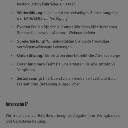
kostengünstig Fahrräder zu leasen
Weiterbildung:
Ihnen steht ein vielseitiges Seminarangebot
der EKADEMIE zur Verfügung
Events:
Freuen Sie sich auf unser jährliches Mitarbeitenden-
Sommerfest sowie auf unsere Weihnachtsfeier
Sonderleistung:
Wir unterstützen Sie durch freiwillige
vermögenswirksame Leistungen
Unterstützung:
Sie erhalten eine betriebliche Altersvorsorge
Bezahlung nach Tarif:
Bei uns erhalten Sie eine attraktive
Vergütung
Zeiterfassung:
Ihre Überstunden werden erfasst und durch
Freizeit oder Bezahlung ausgeglichen
Interessiert?
Wir setzen Cookies und andere Technologien ein, um Ihnen
ein bestmögliches Nutzungserlebnis unserer Website zu
ermöglichen. Wir verwenden Ihre Daten, um unsere
Wir freuen uns auf Ihre Bewerbung mit Angabe Ihrer Verfügbarkeit
Website zu personalisieren und Ihnen möglichst relevante
und Gehaltsvorstellung.
Inhalte anzubieten. Ihre Einwilligung in die Nutzung von