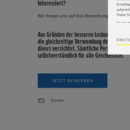
Interessiert?
Einwilli
aufgrund 
finden S
Wir freuen uns auf Ihre Bewerbung.
Verarbei
Wir bind
Aus Gründen der besseren Lesbarkeit unse
ohne die 
die gleichzeitige Verwendung der Sprachf
EINST
Satz 1 li
divers verzichtet. Sämtliche Personenbez
Webseite
werden. 
selbstverständlich für alle Geschlechter.
Datensch
wissen wi
Informat
Policy u
JETZT BEWERBEN
Drucken