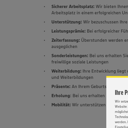
Sicherer Arbeitsplatz:
Wir bieten Ihnen
Arbeitsplatz in einem erfolgreichen 
Unterstützung:
Wir bezuschussen Ihre 
Leistungsprämie:
Bei erfolgreicher Fü
Zeiterfassung:
Überstunden werden erf
ausgeglichen
Sonderleistungen:
Bei uns erhalten S
freiwillige soziale Leistungen
Weiterbildung:
Ihre Entwicklung liegt
und Weiterbildungen
Präsente:
An Ihrem Geburtstag und zu
Ihre 
Erholung
: Bei uns erhalten Sie 30 Tag
Wir setz
Mobilität:
Wir unterstützen Sie mit e
Website 
möglichst
Technolog
werden. 
Einstellu