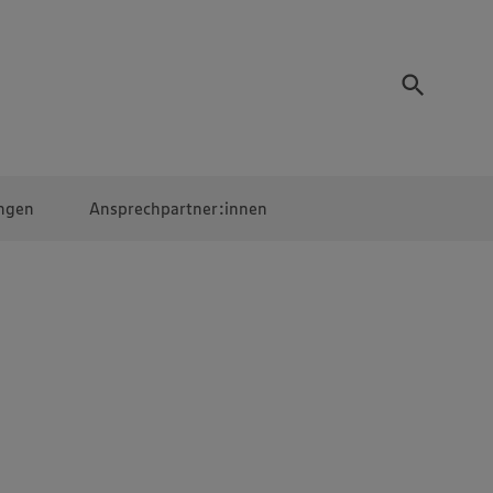
ngen
Ansprechpartner:innen
Mitarbeiter:innen
EDEKA Campus
Digitales Lernen
Veranstaltungen &
Wettbewerbe