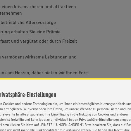
 einen krisensicheren und attraktiven
Unternehmen
betriebliche Altersvorsorge
hrung erhalten Sie eine Prämie
asst und vergütet oder durch Freizeit
ie vermögenswirksame Leistungen und
 uns am Herzen, daher bieten wir Ihnen Fort-
 Weihnachten erhalten SIe von uns Geschenke
Privatsphäre-Einstellungen
e Urlaub im Jahr
en Cookies und andere Technologien ein, um Ihnen ein bestmögliches Nutzungserlebnis un
inem Fahrtkostenzuschuss
zu ermöglichen. Wir verwenden Ihre Daten, um unsere Website zu personalisieren und Ih
 relevante Inhalte anzubieten. Ihre Einwilligung in die Nutzung von Cookies und anderer
ien ist freiwillig und kann jederzeit individuell in den Privatsphäre-Einstellungen angepa
Hierzu klicken Sie bitte auf „EINSTELLUNGEN ÄNDERN”. Bitte beachten Sie, dass auf Basi
ngen ggf. nicht mehr alle Funktionalitäten zur Verfügung stehen. Sie haben das Recht, ihre