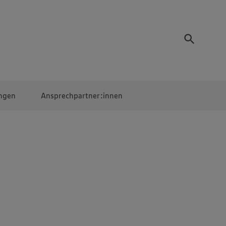
ngen
Ansprechpartner:innen
Mitarbeiter:innen
EDEKA Campus
Digitales Lernen
Veranstaltungen &
Wettbewerbe