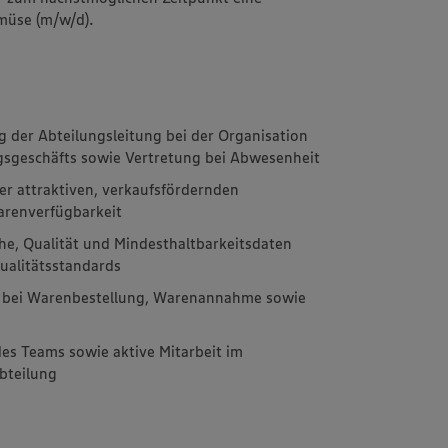
emüse (m/w/d).
 der Abteilungsleitung bei der Organisation
gsgeschäfts sowie Vertretung bei Abwesenheit
ner attraktiven, verkaufsfördernden
arenverfügbarkeit
che, Qualität und Mindesthaltbarkeitsdaten
ualitätsstandards
 bei Warenbestellung, Warenannahme sowie
es Teams sowie aktive Mitarbeit im
bteilung