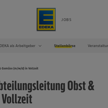
JOBS
DEKA als Arbeitgeber
Stellenbörse
Veranstaltu
e
EKA
Berufseinsteiger:innen
Arbeitgeber im
Berufserfahrene
& Gemüse (m/w/d) in Vollzeit
Überblick
raktikum
Traineeprogramme
Berufe@EDEKA
bteilungsleitung Obst &
EDEKA-Zentrale
en
duktion
Direkteinstieg
Selbstständig mit EDEKA
EDEKA Fruchtkontor
ntätigkeit
Noch Fragen?
Vollzeit
EDEKA Foodservice
EDEKA-
Regionalgesellschaften