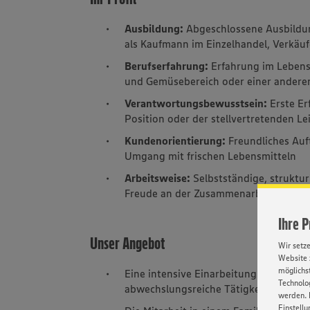
Ausbildung:
Abgeschlossene Ausbildun
als Kaufmann im Einzelhandel, Verkäuf
Berufserfahrung:
Erfahrung im Lebens
und Gemüsebereich oder einer anderen
Verantwortungsbewusstsein:
Erste Er
Position oder der stellvertretenden Le
Kundenorientierung:
Freundliches Auf
Umgang mit frischen Lebensmitteln
Arbeitsweise:
Selbstständige, struktu
Freude an der Zusammenarbeit im Te
Ihre 
Unser Angebot
Wir setz
Website 
möglichst
Eine intensive Einarbeitung in Ihrem 
Technolog
abwechslungsreiche Tätigkeit in eine
werden. 
Einstellu