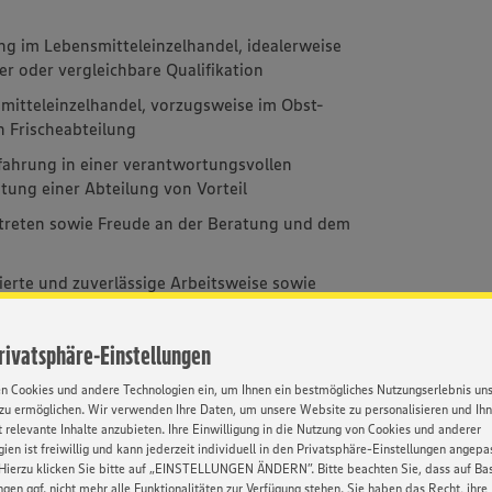
g im Lebensmitteleinzelhandel, idealerweise
er oder vergleichbare Qualifikation
mitteleinzelhandel, vorzugsweise im Obst-
 Frischeabteilung
fahrung in einer verantwortungsvollen
itung einer Abteilung von Vorteil
treten sowie Freude an der Beratung und dem
rierte und zuverlässige Arbeitsweise sowie
am
Privatsphäre-Einstellungen
en Cookies und andere Technologien ein, um Ihnen ein bestmögliches Nutzungserlebnis un
zu ermöglichen. Wir verwenden Ihre Daten, um unsere Website zu personalisieren und Ih
 relevante Inhalte anzubieten. Ihre Einwilligung in die Nutzung von Cookies und anderer
Bereich, sowie eine spannende,
ien ist freiwillig und kann jederzeit individuell in den Privatsphäre-Einstellungen angepa
m modernen Arbeitsumfeld
Hierzu klicken Sie bitte auf „EINSTELLUNGEN ÄNDERN”. Bitte beachten Sie, dass auf Basi
ngen ggf. nicht mehr alle Funktionalitäten zur Verfügung stehen. Sie haben das Recht, ihre