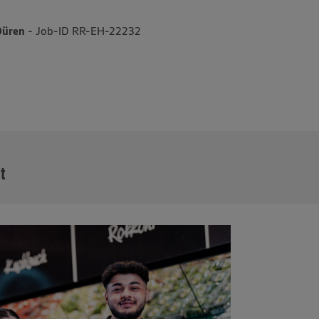
 Düren
- Job-ID RR-EH-22232
MEHR
it