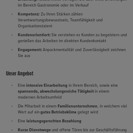
im Bereich Gastronomie oder im Verkauf
Kompetenz:
Zu Ihren Stärken zählen
Verantwortungsbewusstsein, Teamfähigkeit und
Organisationstalent
Kundenorientiert:
Sie verstehen es Kunden zu begeistern und
genießen das Arbeiten im direkten Kundenkontakt
Engagement:
Anpack­mentalität und Zuver­lässig­keit zeichnen
Sie aus
Unser Angebot
Eine
intensive Einarbeitung
in Ihrem Bereich, sowie eine
spannende, abwechslungsreiche Tätigkeit
in einem
modernen Arbeitsumfeld
Die Mitarbeit in einem
Familienunternehmen
, in welchem viel
Wert auf ein
gutes Betriebs­klima
gelegt wird
Eine
leistungsgerechten Bezahlung
Kurze Dienstwege
und offene Türen bis zur Geschäftsführung