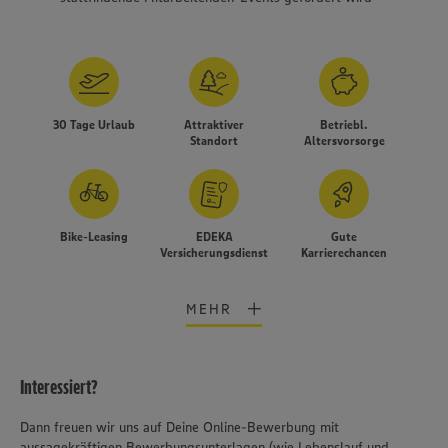
30 Tage Urlaub
Attraktiver
Betriebl.
Standort
Altersvorsorge
Bike-Leasing
EDEKA
Gute
Versicherungsdienst
Karrierechancen
MEHR
Interessiert?
Wir setzen Cookies und andere Technologien ein, um Ihnen
Dann freuen wir uns auf Deine Online-Bewerbung mit
ein bestmögliches Nutzungserlebnis unserer Website zu
ermöglichen. Wir verwenden Ihre Daten, um unsere
aussagekräftigen Bewerbungsunterlagen (wie Lebenslauf und