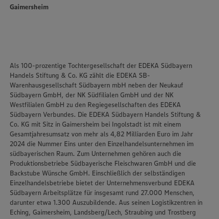
unseren Datenschutzhinweisen sowie in unserer Cookie
Gaimersheim
Policy unter den Stichworten „YouTube” und „Vimeo”.
Als 100-prozentige Tochtergesellschaft der EDEKA Südbayern
Handels Stiftung & Co. KG zählt die EDEKA SB-
Warenhausgesellschaft Südbayern mbH neben der Neukauf
Südbayern GmbH, der NK Südfilialen GmbH und der NK
Westfilialen GmbH zu den Regiegesellschaften des EDEKA
Südbayern Verbundes. Die EDEKA Südbayern Handels Stiftung &
Co. KG mit Sitz in Gaimersheim bei Ingolstadt ist mit einem
Gesamtjahresumsatz von mehr als 4,82 Milliarden Euro im Jahr
2024 die Nummer Eins unter den Einzelhandelsunternehmen im
südbayerischen Raum. Zum Unternehmen gehören auch die
Produktionsbetriebe Südbayerische Fleischwaren GmbH und die
Backstube Wünsche GmbH. Einschließlich der selbständigen
Einzelhandelsbetriebe bietet der Unternehmensverbund EDEKA
Südbayern Arbeitsplätze für insgesamt rund 27.000 Menschen,
darunter etwa 1.300 Auszubildende. Aus seinen Logistikzentren in
Eching, Gaimersheim, Landsberg/Lech, Straubing und Trostberg