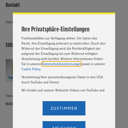
Website zu personalisieren und Ihnen möglichst relevante
Kontakt
Inhalte anzubieten. Ihre Einwilligung in die Nutzung von
Cookies und anderer Technologien ist freiwillig und kann
jederzeit individuell in den Privatsphäre-Einstellungen
Herr Normen Heimburger
angepasst werden. Hierzu klicken Sie bitte auf
Ihre Privatsphäre-Einstellungen
„EINSTELLUNGEN ÄNDERN”. Bitte beachten Sie, dass auf
Basis Ihrer Einstellungen ggf. nicht mehr alle
Funktionalitäten zur Verfügung stehen. Sie haben das
Recht, ihre Einwilligung jederzeit zu widerrufen. Durch den
EDEKA Foodservice Stiftung & Co. KG
Widerruf der Einwilligung wird die Rechtmäßigkeit der
aufgrund der Einwilligung bis zum Widerruf erfolgten
Verarbeitung nicht berührt. Weitere Informationen finden
Sie in unseren
Datenschutzbestimmungen
sowie in unserer
Cookie Policy
.
Verarbeitung Ihrer personenbezogenen Daten in den USA
durch YouTube und Vimeo:
Wir binden auf unserer Webseite Videos von YouTube und
Vimeo ein. Wenn Sie auf „Zustimmen” klicken, ohne die
Standort
Einstellungen bezüglich YouTube und Vimeo zu ändern,
Köln
willigen Sie im Sinne des Art. 49 Abs. 1 Satz 1 lit. a) DSGVO
ZUSTIMMEN
ein, dass Ihre Daten (IP-Adresse, Zeitstempel, ggf.
Nutzerverhalten auf unserer Webseite) an die Anbieter der
Dienste YouTube und Vimeo in den USA übermittelt und
dort verarbeitet werden. Der EuGH sieht die USA als Land