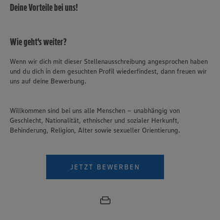
Deine Vorteile bei uns!
Wie geht's weiter?
Wenn wir dich mit dieser Stellenausschreibung angesprochen haben
und du dich in dem gesuchten Profil wiederfindest, dann freuen wir
uns auf deine Bewerbung.
Willkommen sind bei uns alle Menschen – unabhängig von
Geschlecht, Nationalität, ethnischer und sozialer Herkunft,
Behinderung, Religion, Alter sowie sexueller Orientierung.
JETZT BEWERBEN
Wir setzen Cookies und andere Technologien ein, um Ihnen
ein bestmögliches Nutzungserlebnis unserer Website zu
ermöglichen. Wir verwenden Ihre Daten, um unsere