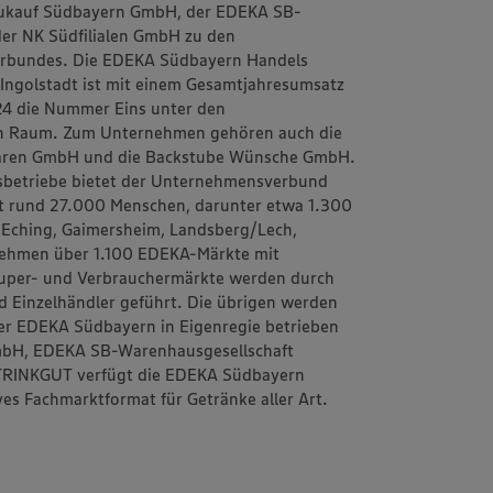
Neukauf Südbayern GmbH, der EDEKA SB-
er NK Südfilialen GmbH zu den
erbundes. Die EDEKA Südbayern Handels
i Ingolstadt ist mit einem Gesamtjahresumsatz
024 die Nummer Eins unter den
en Raum. Zum Unternehmen gehören auch die
waren GmbH und die Backstube Wünsche GmbH.
elsbetriebe bietet der Unternehmensverbund
t rund 27.000 Menschen, darunter etwa 1.300
n Eching, Gaimersheim, Landsberg/Lech,
nehmen über 1.100 EDEKA-Märkte mit
Super- und Verbrauchermärkte werden durch
d Einzelhändler geführt. Die übrigen werden
er EDEKA Südbayern in Eigenregie betrieben
mbH, EDEKA SB-Warenhausgesellschaft
 TRINKGUT verfügt die EDEKA Südbayern
es Fachmarktformat für Getränke aller Art.