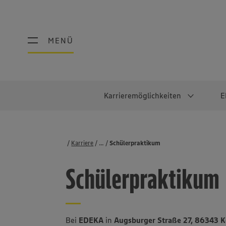
MENÜ
MENÜ
Karrieremöglichkeiten
E
Schüler:innen
Warum EDEKA?
Studierend
Berufe@ED
Karriere
...
Stellenbörse
Schülerpraktikum
Ausbildung & Duales Studium
Work-Life-Balance
Studentisches P
Einzelhandel
Schülerpraktikum
Schülerpraktikum
Faires Gehalt
Abschlussarbeit
Lebensmittelpro
Diversität
Werkstudierende
Lager & Logistik
Noch Fragen?
IT
Bei
EDEKA
in
Augsburger Straße 27, 86343 