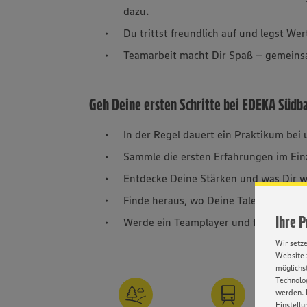
dazu.
Du trittst freundlich auf und legst Wer
Teamarbeit macht Dir Spaß – gemeinsam
Geh Deine ersten Schritte bei EDEKA Südb
In der Regel dauert ein Praktikum bei
Sammle die ersten Erfahrungen im Ein
Entdecke Deine Stärken und was Dir w
Finde heraus, wo Deine Talente liegen
Ihre 
Werde ein Teamplayer und frag uns Lö
Wir setz
Website 
möglichst
Technolog
werden. 
Einstellu