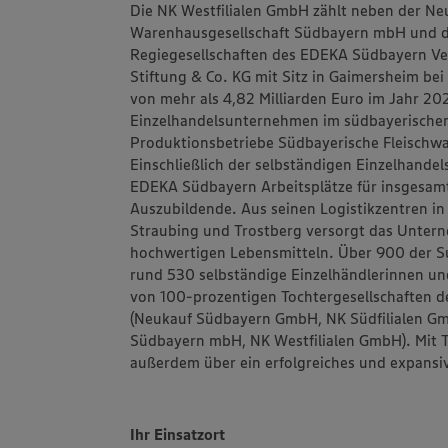
Die NK Westfilialen GmbH zählt neben der 
Warenhausgesellschaft Südbayern mbH und d
Regiegesellschaften des EDEKA Südbayern V
Stiftung & Co. KG mit Sitz in Gaimersheim be
von mehr als 4,82 Milliarden Euro im Jahr 2
Einzelhandelsunternehmen im südbayerisch
Produktionsbetriebe Südbayerische Fleisch
Einschließlich der selbständigen Einzelhand
EDEKA Südbayern Arbeitsplätze für insgesam
Auszubildende. Aus seinen Logistikzentren i
Straubing und Trostberg versorgt das Unter
hochwertigen Lebensmitteln. Über 900 der 
rund 530 selbständige Einzelhändlerinnen un
von 100-prozentigen Tochtergesellschaften d
(Neukauf Südbayern GmbH, NK Südfilialen G
Südbayern mbH, NK Westfilialen GmbH). Mit
außerdem über ein erfolgreiches und expansiv
Ihr Einsatzort