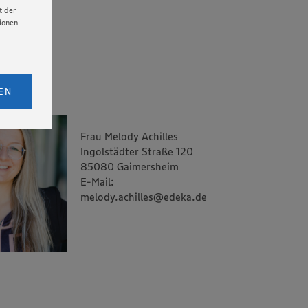
t der
tionen
licken,
bs. 1
EN
eitet
senen
Frau Melody Achilles
udem
Ingolstädter Straße 120
er Cookie
85080 Gaimersheim
E-Mail:
melody.achilles@edeka.de