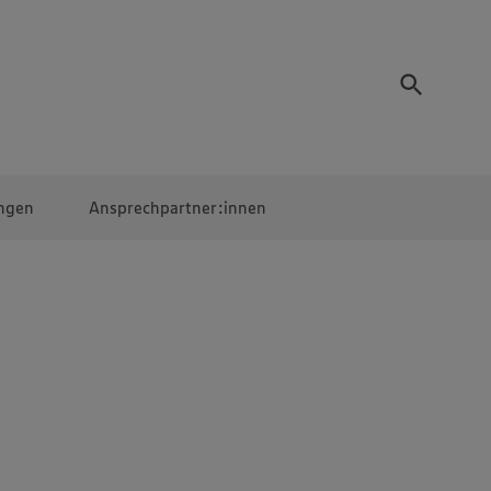
ngen
Ansprechpartner:innen
Mitarbeiter:innen
EDEKA Campus
Digitales Lernen
Veranstaltungen &
Wettbewerbe