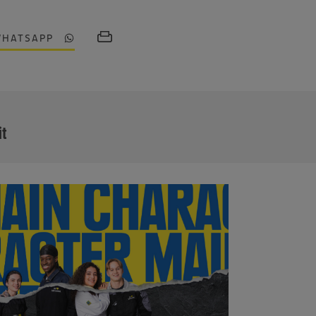
WHATSAPP
MEHR
it