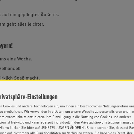
t auf ein gepflegtes Äußeres.
 geht alles leichter.
ayern!
 uns eine Woche.
zelhandel!
irklich Spaß macht.
.
Privatsphäre-Einstellungen
cher in den Bauch.
en Cookies und andere Technologien ein, um Ihnen ein bestmögliches Nutzungserlebnis un
zu ermöglichen. Wir verwenden Ihre Daten, um unsere Website zu personalisieren und Ih
 relevante Inhalte anzubieten. Ihre Einwilligung in die Nutzung von Cookies und anderer
ien ist freiwillig und kann jederzeit individuell in den Privatsphäre-Einstellungen angepa
Hierzu klicken Sie bitte auf „EINSTELLUNGEN ÄNDERN”. Bitte beachten Sie, dass auf Basi
ngen ggf. nicht mehr alle Funktionalitäten zur Verfügung stehen. Sie haben das Recht, ihre