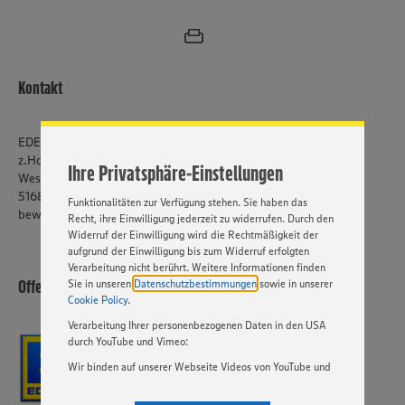
Wir setzen Cookies und andere Technologien ein, um Ihnen
ein bestmögliches Nutzungserlebnis unserer Website zu
ermöglichen. Wir verwenden Ihre Daten, um unsere
Kontakt
Website zu personalisieren und Ihnen möglichst relevante
Inhalte anzubieten. Ihre Einwilligung in die Nutzung von
Cookies und anderer Technologien ist freiwillig und kann
jederzeit individuell in den Privatsphäre-Einstellungen
EDEKA Offermann
angepasst werden. Hierzu klicken Sie bitte auf
z.Hd. Jochen Offermann
Ihre Privatsphäre-Einstellungen
„EINSTELLUNGEN ÄNDERN”. Bitte beachten Sie, dass auf
Westfalenstraße 17
Basis Ihrer Einstellungen ggf. nicht mehr alle
51688 Wipperfürth
Funktionalitäten zur Verfügung stehen. Sie haben das
bewerbung@edeka-offermann.de
Recht, ihre Einwilligung jederzeit zu widerrufen. Durch den
Widerruf der Einwilligung wird die Rechtmäßigkeit der
aufgrund der Einwilligung bis zum Widerruf erfolgten
Verarbeitung nicht berührt. Weitere Informationen finden
Offermann Frischemarkt oHG
Sie in unseren
Datenschutzbestimmungen
sowie in unserer
Cookie Policy
.
Verarbeitung Ihrer personenbezogenen Daten in den USA
durch YouTube und Vimeo:
Wir binden auf unserer Webseite Videos von YouTube und
Vimeo ein. Wenn Sie auf „Zustimmen” klicken, ohne die
Einstellungen bezüglich YouTube und Vimeo zu ändern,