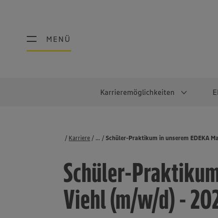
MENÜ
MENÜ
Karrieremöglichkeiten
E
Schüler:innen
Warum EDEKA?
Studierend
Berufe@ED
Karriere
...
Stellenbörse
Schüler-Praktikum in unserem EDEKA Ma
Ausbildung & Duales Studium
Work-Life-Balance
Studentisches P
Einzelhandel
Schüler-Praktikum
Schülerpraktikum
Faires Gehalt
Abschlussarbeit
Lebensmittelpro
Diversität
Werkstudierende
Lager & Logistik
Viehl (m/w/d) - 20
Noch Fragen?
IT