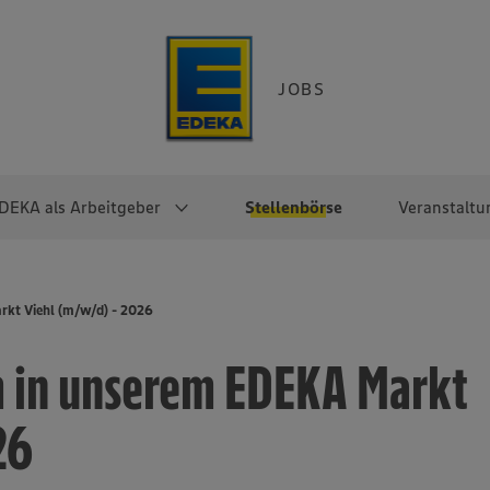
JOBS
DEKA als Arbeitgeber
Stellenbörse
Veranstaltu
e
EKA
Berufseinsteiger:innen
Arbeitgeber im
Berufserfahrene
rkt Viehl (m/w/d) - 2026
Überblick
raktikum
Traineeprogramme
Berufe@EDEKA
 in unserem EDEKA Markt
EDEKA-Zentrale
en
duktion
Direkteinstieg
Selbstständig mit EDEKA
EDEKA Fruchtkontor
ntätigkeit
Noch Fragen?
26
EDEKA Foodservice
EDEKA-
Regionalgesellschaften