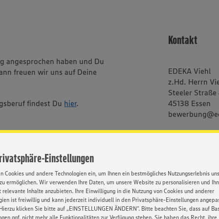
Kontakt
ung angesprochen haben und Du
EDEKA Viehl
dann freuen wir uns auf Deine
z.Hd. Herrn Vi
Steeler Straße
gsberuf findest Du
hier
.
45138 Essen
bewerbung@ed
f die gleichzeitige Verwendung
Privatsphäre-Einstellungen
rs (m/w/d) verzichtet.
en Cookies und andere Technologien ein, um Ihnen ein bestmögliches Nutzungserlebnis un
onenbezogene Hauptwörter
zu ermöglichen. Wir verwenden Ihre Daten, um unsere Website zu personalisieren und Ih
es hat nur redaktionelle
 relevante Inhalte anzubieten. Ihre Einwilligung in die Nutzung von Cookies und anderer
ien ist freiwillig und kann jederzeit individuell in den Privatsphäre-Einstellungen angepa
Hierzu klicken Sie bitte auf „EINSTELLUNGEN ÄNDERN”. Bitte beachten Sie, dass auf Basi
ngen ggf. nicht mehr alle Funktionalitäten zur Verfügung stehen. Sie haben das Recht, ihre