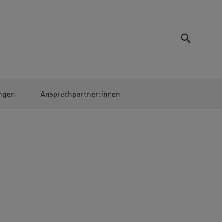
ngen
Ansprechpartner:innen
Mitarbeiter:innen
EDEKA Campus
Digitales Lernen
Veranstaltungen &
Wettbewerbe