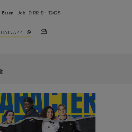
8 Essen
- Job-ID RR-EH-12428
WHATSAPP
MEHR
it