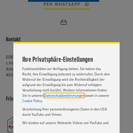
PER WHATSAPP
Wir setzen Cookies und andere Technologien ein, um Ihnen
ein bestmögliches Nutzungserlebnis unserer Website zu
ermöglichen. Wir verwenden Ihre Daten, um unsere
Website zu personalisieren und Ihnen möglichst relevante
Inhalte anzubieten. Ihre Einwilligung in die Nutzung von
Kontakt
Cookies und anderer Technologien ist freiwillig und kann
jederzeit individuell in den Privatsphäre-Einstellungen
angepasst werden. Hierzu klicken Sie bitte auf
EDEKA Burkowski
Ihre Privatsphäre-Einstellungen
„EINSTELLUNGEN ÄNDERN”. Bitte beachten Sie, dass auf
z.Hd. Herrn Burkowski
Basis Ihrer Einstellungen ggf. nicht mehr alle
Altendorfer Str. 533
Funktionalitäten zur Verfügung stehen. Sie haben das
Recht, ihre Einwilligung jederzeit zu widerrufen. Durch den
45355 Essen
Widerruf der Einwilligung wird die Rechtmäßigkeit der
aufgrund der Einwilligung bis zum Widerruf erfolgten
Verarbeitung nicht berührt. Weitere Informationen finden
Sie in unseren
Datenschutzbestimmungen
sowie in unserer
Frischecenter Burkowski GmbH & Co.KG
Cookie Policy
.
Verarbeitung Ihrer personenbezogenen Daten in den USA
durch YouTube und Vimeo:
Wir binden auf unserer Webseite Videos von YouTube und
Vimeo ein. Wenn Sie auf „Zustimmen” klicken, ohne die