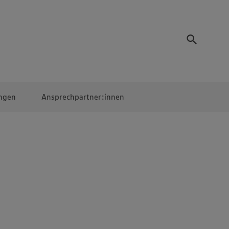
ngen
Ansprechpartner:innen
Mitarbeiter:innen
EDEKA Campus
Digitales Lernen
Veranstaltungen &
Wettbewerbe