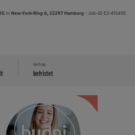
 KG
in
New-York-Ring 6, 22297 Hamburg
- Job-ID EZ-415495
MEHR
Vertrag
it
befristet