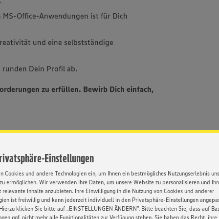
.
n MS-Office-Anwendungen ist für Dich
reativität und eine selbstständige
 runden Dein Profil ab.
nforderungen zu erfüllen. Bewirb Dich einfach,
Privatsphäre-Einstellungen
as Deine Ideen schätzt und Dich durch
er Entwicklung unterstützt
en Cookies und andere Technologien ein, um Ihnen ein bestmögliches Nutzungserlebnis un
möglicht, eigenverantwortlich Aufgaben zu
zu ermöglichen. Wir verwenden Ihre Daten, um unsere Website zu personalisieren und Ih
 relevante Inhalte anzubieten. Ihre Einwilligung in die Nutzung von Cookies und anderer
hrenen Kolleg:innen zu lernen
ien ist freiwillig und kann jederzeit individuell in den Privatsphäre-Einstellungen angepa
chiedene Veranstaltungen wie Stammtische
Hierzu klicken Sie bitte auf „EINSTELLUNGEN ÄNDERN”. Bitte beachten Sie, dass auf Basi
ngen ggf. nicht mehr alle Funktionalitäten zur Verfügung stehen. Sie haben das Recht, ihre