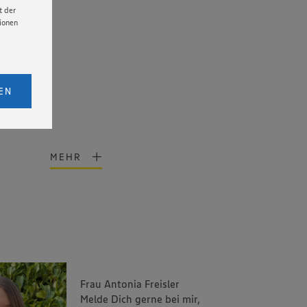
t der
tionen
licken,
bs. 1
EN
eitet
senen
udem
MEHR
er Cookie
Frau Antonia Freisler
Melde Dich gerne bei mir,