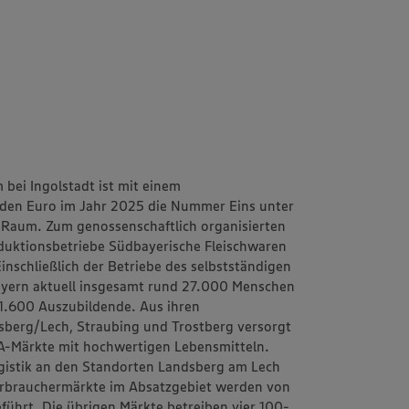
bei Ingolstadt ist mit einem
rden Euro im Jahr 2025 die Nummer Eins unter
 Raum. Zum genossenschaftlich organisierten
uktionsbetriebe Südbayerische Fleischwaren
schließlich der Betriebe des selbstständigen
yern aktuell insgesamt rund 27.000 Menschen
 1.600 Auszubildende. Aus ihren
dsberg/Lech, Straubing und Trostberg versorgt
A-Märkte mit hochwertigen Lebensmitteln.
gistik an den Standorten Landsberg am Lech
erbrauchermärkte im Absatzgebiet werden von
ührt. Die übrigen Märkte betreiben vier 100-