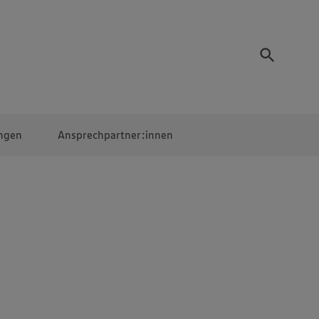
ngen
Ansprechpartner:innen
Mitarbeiter:innen
EDEKA Campus
Digitales Lernen
Veranstaltungen &
Wettbewerbe