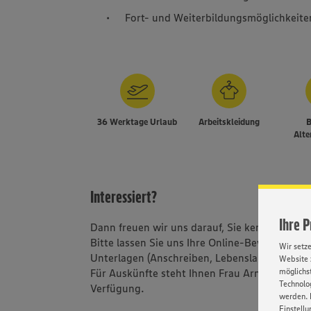
Fort- und Weiterbildungsmöglichkeite
36 Werktage Urlaub
Arbeitskleidung
B
Alte
Interessiert?
Ihre 
Dann freuen wir uns darauf, Sie kennen zu le
Bitte lassen Sie uns Ihre Online-Bewerbung m
Wir setz
Unterlagen (Anschreiben, Lebenslauf und Ze
Website 
möglichst
Für Auskünfte steht Ihnen Frau Arndt, Telefo
Technolog
Verfügung.
werden. 
Einstellu