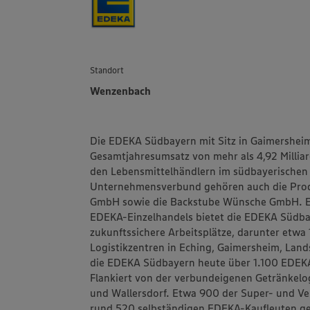
Standort
Wenzenbach
Die EDEKA Südbayern mit Sitz in Gaimersheim 
Gesamtjahresumsatz von mehr als 4,92 Millia
den Lebensmittelhändlern im südbayerischen
Unternehmensverbund gehören auch die Prod
GmbH sowie die Backstube Wünsche GmbH. Ein
EDEKA-Einzelhandels bietet die EDEKA Südba
zukunftssichere Arbeitsplätze, darunter etwa
Logistikzentren in Eching, Gaimersheim, Lan
die EDEKA Südbayern heute über 1.100 EDEK
Flankiert von der verbundeigenen Getränkelo
und Wallersdorf. Etwa 900 der Super- und V
rund 520 selbständigen EDEKA-Kaufleuten gef