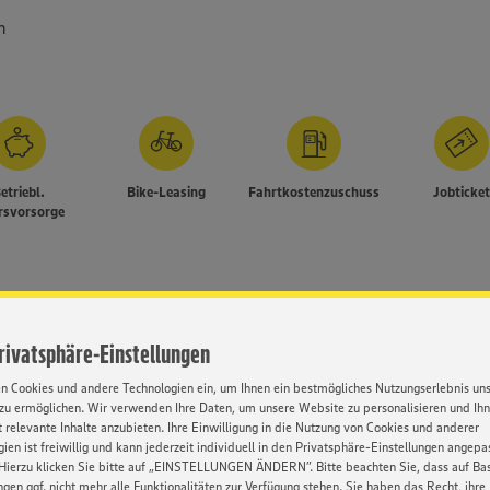
n
etriebl.
Bike-Leasing
Fahrtkostenzuschuss
Jobticke
rsvorsorge
Kontakt
Privatsphäre-Einstellungen
rnen!
Frau Susanne 
it aussagekräftigen
en Cookies und andere Technologien ein, um Ihnen ein bestmögliches Nutzungserlebnis un
E-Mail: s.arn
ugnisse) zukommen.
zu ermöglichen. Wir verwenden Ihre Daten, um unsere Website zu personalisieren und Ih
 relevante Inhalte anzubieten. Ihre Einwilligung in die Nutzung von Cookies und anderer
n 0157 56713311, gerne zur
ien ist freiwillig und kann jederzeit individuell in den Privatsphäre-Einstellungen angepa
Hierzu klicken Sie bitte auf „EINSTELLUNGEN ÄNDERN”. Bitte beachten Sie, dass auf Basi
ngen ggf. nicht mehr alle Funktionalitäten zur Verfügung stehen. Sie haben das Recht, ihre