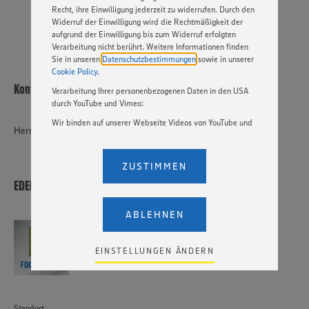
PER WHATSAPP
Recht, ihre Einwilligung jederzeit zu widerrufen. Durch den
Widerruf der Einwilligung wird die Rechtmäßigkeit der
aufgrund der Einwilligung bis zum Widerruf erfolgten
Verarbeitung nicht berührt. Weitere Informationen finden
Sie in unseren
Datenschutzbestimmungen
sowie in unserer
Cookie Policy
.
Kontakt
Verarbeitung Ihrer personenbezogenen Daten in den USA
durch YouTube und Vimeo:
Wir binden auf unserer Webseite Videos von YouTube und
Herr Ronny Schwaß
Vimeo ein. Wenn Sie auf „Zustimmen” klicken, ohne die
Einstellungen bezüglich YouTube und Vimeo zu ändern,
willigen Sie im Sinne des Art. 49 Abs. 1 Satz 1 lit. a) DSGVO
ZUSTIMMEN
ein, dass Ihre Daten (IP-Adresse, Zeitstempel, ggf.
EDEKA Foodservice Stiftung & Co. KG
Nutzerverhalten auf unserer Webseite) an die Anbieter der
Dienste YouTube und Vimeo in den USA übermittelt und
dort verarbeitet werden. Der EuGH sieht die USA als Land
ABLEHNEN
mit einem nach europäischen Standards nicht
angemessenen Datenschutzniveau an. Es besteht das
Risiko eines Zugriffs durch US-amerikanische Behörden.
EINSTELLUNGEN ÄNDERN
Zudem wissen wir nicht genau, wie die Anbieter der
genannten Dienste Ihre Daten verarbeiten. Weitere
Informationen zur Nutzung der Dienste finden Sie in
unseren Datenschutzhinweisen sowie in unserer Cookie
Standort
Policy unter den Stichworten „YouTube” und „Vimeo”.