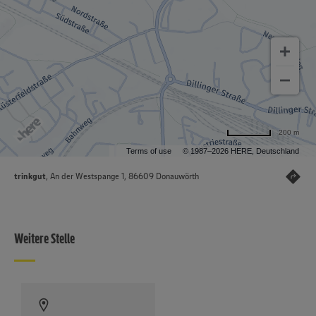
200 m
Terms of use
© 1987–2026 HERE, Deutschland
trinkgut
, An der Westspange 1, 86609 Donauwörth
Weitere Stelle