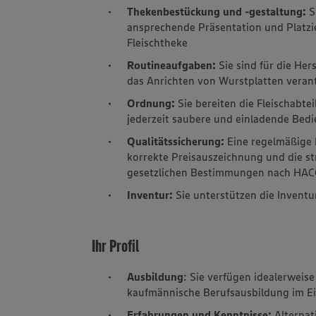
Thekenbestückung und -gestaltung:
S
ansprechende Präsentation und Platzi
Fleischtheke
Routineaufgaben:
Sie sind für die Her
das Anrichten von Wurstplatten veran
Ordnung:
Sie bereiten die Fleischabt
jederzeit saubere und einladende Bed
Qualitätssicherung:
Eine regelmäßige K
korrekte Preisauszeichnung und die st
gesetzlichen Bestimmungen nach HACC
Inventur:
Sie unterstützen die Inventu
Ihr Profil
Ausbildung
: Sie verfügen idealerweis
kaufmännische Berufsausbildung im E
Erfahrungen und Kenntnisse:
Alternat