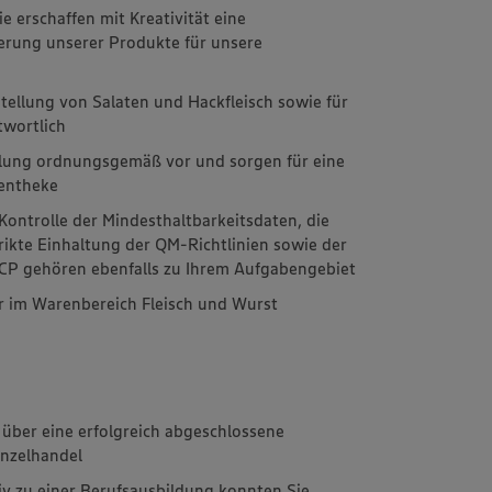
ie erschaffen mit Kreativität eine
erung unserer Produkte für unsere
stellung von Salaten und Hackfleisch sowie für
twortlich
eilung ordnungsgemäß vor und sorgen für eine
ientheke
ontrolle der Mindesthaltbarkeitsdaten, die
rikte Einhaltung der QM-Richtlinien sowie der
P gehören ebenfalls zu Ihrem Aufgabengebiet
r im Warenbereich Fleisch und Wurst
e über eine erfolgreich abgeschlossene
inzelhandel
iv zu einer Berufsausbildung konnten Sie