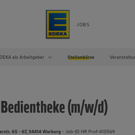
JOBS
DEKA als Arbeitgeber
Stellenbörse
Veranstaltu
e
EKA
Berufseinsteiger:innen
Arbeitgeber im
Berufserfahrene
Überblick
raktikum
Traineeprogramme
Berufe@EDEKA
e Bedientheke (m/w/d)
EDEKA-Zentrale
en
duktion
Direkteinstieg
Selbstständig mit EDEKA
EDEKA Fruchtkontor
ntätigkeit
Noch Fragen?
EDEKA Foodservice
EDEKA-
rstr. 65 - 67, 34414 Warburg
- Job-ID HR Prof-410569
Regionalgesellschaften