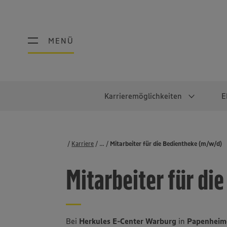
MENÜ
MENÜ
Karrieremöglichkeiten
E
Schüler:innen
Warum EDEKA?
Studierend
Berufe@ED
Karriere
...
Stellenbörse
Mitarbeiter für die Bedientheke (m/w/d)
Ausbildung & Duales Studium
Work-Life-Balance
Studentisches P
Einzelhandel
Mitarbeiter für di
Schülerpraktikum
Faires Gehalt
Abschlussarbeit
Lebensmittelpro
Diversität
Werkstudierende
Lager & Logistik
Noch Fragen?
IT
Bei
Herkules E-Center Warburg
in
Papenheime