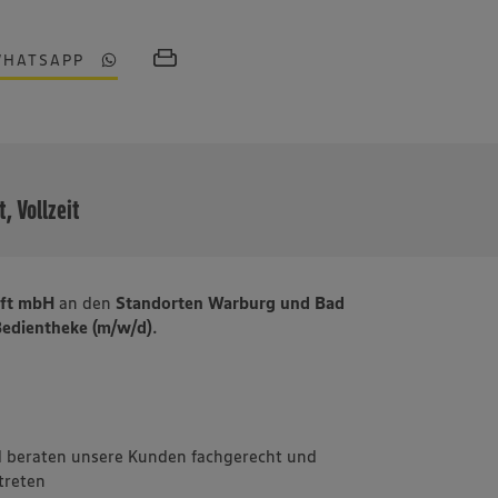
WHATSAPP
MEHR
t, Vollzeit
aft mbH
an den
Standorten Warburg und Bad
 Bedientheke (m/w/d)
.
 beraten unsere Kunden fachgerecht und
ftreten