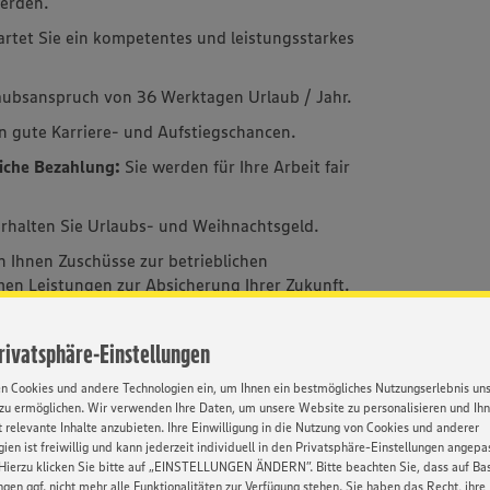
werden.
artet Sie ein kompetentes und leistungsstarkes
laubsanspruch von 36 Werktagen Urlaub / Jahr.
n gute Karriere- und Aufstiegschancen.
liche Bezahlung:
Sie werden für Ihre Arbeit fair
erhalten Sie Urlaubs- und Weihnachtsgeld.
n Ihnen Zuschüsse zur betrieblichen
en Leistungen zur Absicherung Ihrer Zukunft.
zum Bike-Leasing.
Privatsphäre-Einstellungen
beiterrabatte in allen HERKULES SB-
sowie den Vertriebsschienen sport-treff und
en Cookies und andere Technologien ein, um Ihnen ein bestmögliches Nutzungserlebnis un
zu ermöglichen. Wir verwenden Ihre Daten, um unsere Website zu personalisieren und Ih
 relevante Inhalte anzubieten. Ihre Einwilligung in die Nutzung von Cookies und anderer
ttlichen Unternehmens.
ien ist freiwillig und kann jederzeit individuell in den Privatsphäre-Einstellungen angepa
Hierzu klicken Sie bitte auf „EINSTELLUNGEN ÄNDERN”. Bitte beachten Sie, dass auf Basi
ngen ggf. nicht mehr alle Funktionalitäten zur Verfügung stehen. Sie haben das Recht, ihre