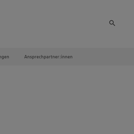
ngen
Ansprechpartner:innen
Mitarbeiter:innen
EDEKA Campus
Digitales Lernen
Veranstaltungen &
Wettbewerbe