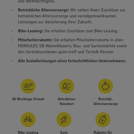
und Weihnachtsgeld.
Betriebliche Altersvorsorge:
Wir zahlen Ihnen Zuschüsse zur
betrieblichen Altersvorsorge und vermögenswirksamen
Leistungen zur Absicherung Ihrer Zukunft.
Bike-Leasing:
Sie erhalten Zuschüsse zum Bike-Leasing.
Mitarbeiterrabatte:
Sie erhalten Mitarbeiterrabatte in allen
HERKULES SB-Warenhäusern, Bau- und Gartenmärkte sowie
den Vertriebsschienen sport-treff und Technik-Partner.
Alle Sozialleistungen eines fortschrittlichen Unternehmens.
36 Werktage Urlaub
Attraktiver
Betriebl.
Standort
Altersvorsorge
Wir setzen Cookies und andere Technologien ein, um Ihnen
ein bestmögliches Nutzungserlebnis unserer Website zu
ermöglichen. Wir verwenden Ihre Daten, um unsere
Website zu personalisieren und Ihnen möglichst relevante
Inhalte anzubieten. Ihre Einwilligung in die Nutzung von
Bike-Leasing
Gute
Rabatte für