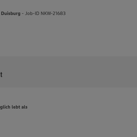
7 Duisburg
- Job-ID NKW-21683
MEHR
it
glich lebt als