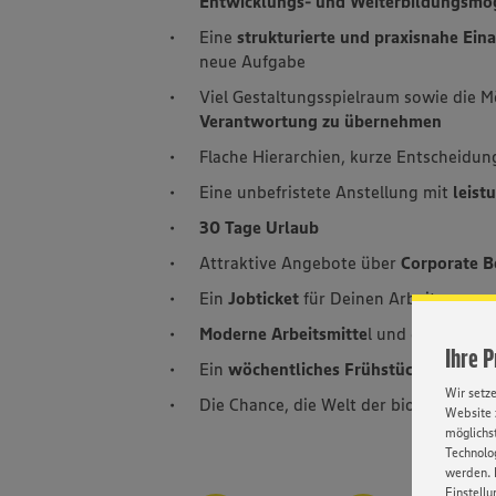
Entwicklungs- und Weiterbildungsmög
Eine
strukturierte und praxisnahe Ein
neue Aufgabe
Viel Gestaltungsspielraum sowie die M
Verantwortung zu übernehmen
Flache Hierarchien, kurze Entscheidu
Eine unbefristete Anstellung mit
leist
30 Tage Urlaub
Attraktive Angebote über
Corporate B
Ein
Jobticket
für Deinen Arbeitsweg
Moderne Arbeitsmitte
l und eine zeit
Ihre 
Ein
wöchentliches Frühstücksbuffet
fü
Wir setz
Die Chance, die Welt der biologisch e
Website 
möglichst
Technolog
werden. 
Einstellu