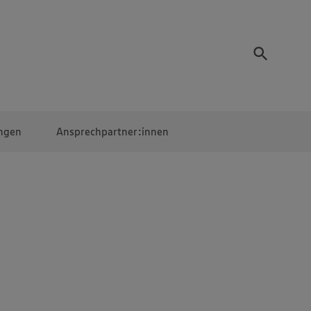
ngen
Ansprechpartner:innen
Mitarbeiter:innen
EDEKA Campus
Digitales Lernen
Veranstaltungen &
Wettbewerbe