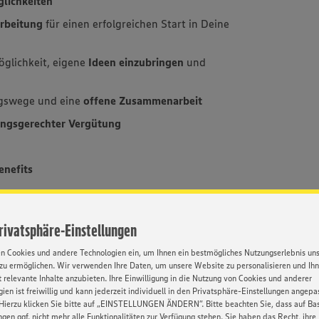
lichkeiten
arbeitung
für einen erfolgreichen Start in Deine
öglichkeit, eigene
Ideen einzubringen
und
ngswege und eine
offene Zusammenarbeit
ungsgerechter Vergütung
enefits
gemäße Büroausstattung
Privatsphäre-Einstellungen
r einen gemeinsamen Start in den Tag
en Cookies und andere Technologien ein, um Ihnen ein bestmögliches Nutzungserlebnis un
rzeugten Lebensmittel
aktiv mitzugestalten
zu ermöglichen. Wir verwenden Ihre Daten, um unsere Website zu personalisieren und Ih
 relevante Inhalte anzubieten. Ihre Einwilligung in die Nutzung von Cookies und anderer
ien ist freiwillig und kann jederzeit individuell in den Privatsphäre-Einstellungen angepa
Hierzu klicken Sie bitte auf „EINSTELLUNGEN ÄNDERN”. Bitte beachten Sie, dass auf Basi
ngen ggf. nicht mehr alle Funktionalitäten zur Verfügung stehen. Sie haben das Recht, ihre