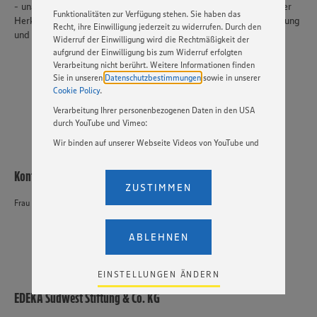
Basis Ihrer Einstellungen ggf. nicht mehr alle
- unabhängig von Geschlecht, Nationalität, ethnischer und sozialer
Funktionalitäten zur Verfügung stehen. Sie haben das
Herkunft, Behinderung, Religion, Alter sowie sexueller Orientierung
Recht, ihre Einwilligung jederzeit zu widerrufen. Durch den
und Identität.
Widerruf der Einwilligung wird die Rechtmäßigkeit der
aufgrund der Einwilligung bis zum Widerruf erfolgten
Verarbeitung nicht berührt. Weitere Informationen finden
Sie in unseren
Datenschutzbestimmungen
sowie in unserer
JETZT BEWERBEN
Cookie Policy
.
Verarbeitung Ihrer personenbezogenen Daten in den USA
durch YouTube und Vimeo:
Wir binden auf unserer Webseite Videos von YouTube und
Vimeo ein. Wenn Sie auf „Zustimmen” klicken, ohne die
Einstellungen bezüglich YouTube und Vimeo zu ändern,
Kontakt
willigen Sie im Sinne des Art. 49 Abs. 1 Satz 1 lit. a) DSGVO
ZUSTIMMEN
ein, dass Ihre Daten (IP-Adresse, Zeitstempel, ggf.
Frau Kathrin Sinn
Nutzerverhalten auf unserer Webseite) an die Anbieter der
Dienste YouTube und Vimeo in den USA übermittelt und
dort verarbeitet werden. Der EuGH sieht die USA als Land
ABLEHNEN
mit einem nach europäischen Standards nicht
angemessenen Datenschutzniveau an. Es besteht das
Risiko eines Zugriffs durch US-amerikanische Behörden.
EINSTELLUNGEN ÄNDERN
Zudem wissen wir nicht genau, wie die Anbieter der
EDEKA Südwest Stiftung & Co. KG
genannten Dienste Ihre Daten verarbeiten. Weitere
Informationen zur Nutzung der Dienste finden Sie in