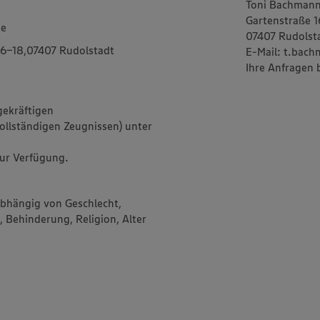
Toni Bachman
Gartenstraße 
he
07407 Rudolst
6-18,07407 Rudolstadt
E-Mail: t.ba
Ihre Anfragen 
gekräftigen
llständigen Zeugnissen) unter
zur Verfügung.
abhängig von Geschlecht,
, Behinderung, Religion, Alter