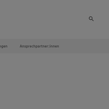
ngen
Ansprechpartner:innen
Mitarbeiter:innen
EDEKA Campus
Digitales Lernen
Veranstaltungen &
Wettbewerbe