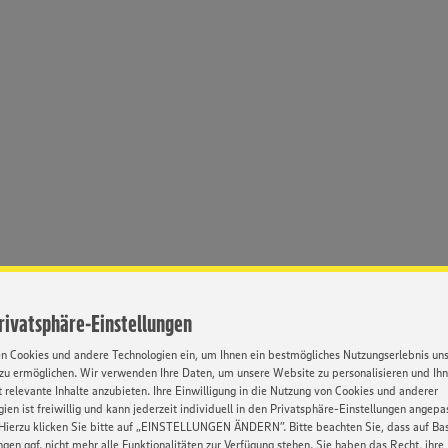
Privatsphäre-Einstellungen
en Cookies und andere Technologien ein, um Ihnen ein bestmögliches Nutzungserlebnis un
zu ermöglichen. Wir verwenden Ihre Daten, um unsere Website zu personalisieren und Ih
 relevante Inhalte anzubieten. Ihre Einwilligung in die Nutzung von Cookies und anderer
ien ist freiwillig und kann jederzeit individuell in den Privatsphäre-Einstellungen angepa
Hierzu klicken Sie bitte auf „EINSTELLUNGEN ÄNDERN”. Bitte beachten Sie, dass auf Basi
ngen ggf. nicht mehr alle Funktionalitäten zur Verfügung stehen. Sie haben das Recht, ihre