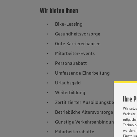
Wir bieten Ihnen
Bike-Leasing
Gesundheitsvorsorge
Gute Karrierechancen
Mitarbeiter-Events
Personalrabatt
Umfassende Einarbeitung
Urlaubsgeld
Weiterbildung
Ihre 
Zertifizierter Ausbildungsbetrieb
Wir setz
Betriebliche Altersvorsorge
Website 
möglichst
Günstige Verkehrsanbindung
Technolog
werden. 
Mitarbeiterrabatte
Einstellu