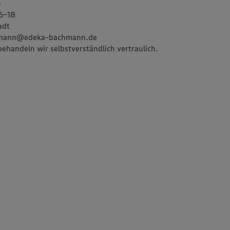
n
16-18
adt
chmann@edeka-bachmann.de
behandeln wir selbstverständlich vertraulich.