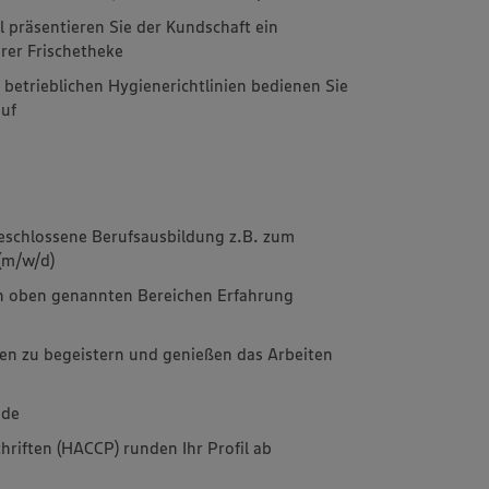
l präsentieren Sie der Kundschaft ein
er Frischetheke
 betrieblichen Hygienerichtlinien bedienen Sie
auf
geschlossene Berufsausbildung z.B. zum
(m/w/d)
den oben genannten Bereichen Erfahrung
en zu begeistern und genießen das Arbeiten
ude
hriften (HACCP) runden Ihr Profil ab