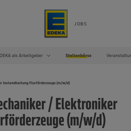
JOBS
DEKA als Arbeitgeber
Stellenbörse
Veranstaltu
e
EKA
Berufseinsteiger:innen
Arbeitgeber im
Berufserfahrene
er Instandhaltung Flurförderzeuge (m/w/d)
Überblick
raktikum
Traineeprogramme
Berufe@EDEKA
chaniker / Elektroniker
EDEKA-Zentrale
en
duktion
Direkteinstieg
Selbstständig mit EDEKA
EDEKA Fruchtkontor
ntätigkeit
Noch Fragen?
urförderzeuge (m/w/d)
EDEKA Foodservice
EDEKA-
Regionalgesellschaften