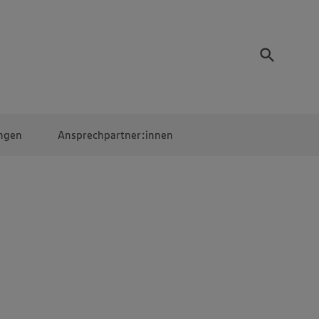
ngen
Ansprechpartner:innen
Mitarbeiter:innen
EDEKA Campus
Digitales Lernen
Veranstaltungen &
Wettbewerbe