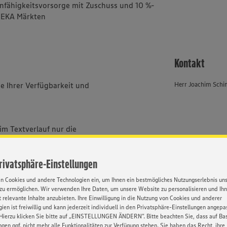
sunfähigkeitsvorsorge mit Zuschuss und 10 %-
EDEKA Märkten
Kontakt
e Ihrer Verfügbarkeit und
Herr Joachim Sch
im Textverlauf nur die
bei uns alle Menschen -
ischer und sozialer Herkunft,
Privatsphäre-Einstellungen
Orientierung und Identität.
en Cookies und andere Technologien ein, um Ihnen ein bestmögliches Nutzungserlebnis un
zu ermöglichen. Wir verwenden Ihre Daten, um unsere Website zu personalisieren und Ih
 relevante Inhalte anzubieten. Ihre Einwilligung in die Nutzung von Cookies und anderer
HATSAPP
ien ist freiwillig und kann jederzeit individuell in den Privatsphäre-Einstellungen angepa
Hierzu klicken Sie bitte auf „EINSTELLUNGEN ÄNDERN”. Bitte beachten Sie, dass auf Basi
ngen ggf. nicht mehr alle Funktionalitäten zur Verfügung stehen. Sie haben das Recht, ihre