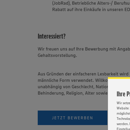
(JobRad), Betriebliche Alters-/ Beruf
Rabatt auf ihre Einkäufe in unseren 
Interessiert?
Wir freuen uns auf Ihre Bewerbung mit Angab
Gehaltsvorstellung.
Aus Gründen der einfacheren Lesbarkeit wird 
männliche Form verwendet. Willkommen sind 
unabhängig von Geschlecht, Nationalität, ethn
Ihre 
Behinderung, Religion, Alter sowie sexueller 
Wir setz
Website 
möglichst
PER W
JETZT BEWERBEN
Technolog
werden. 
Einstellu