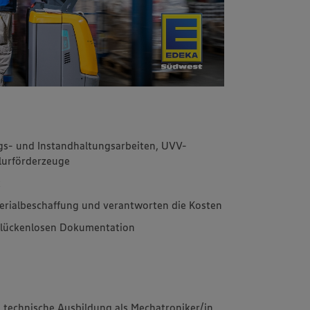
s- und Instandhaltungsarbeiten, UVV-
lurförderzeuge
k
terialbeschaffung und verantworten die Kosten
er lückenlosen Dokumentation
 technische Ausbildung als Mechatroniker/in