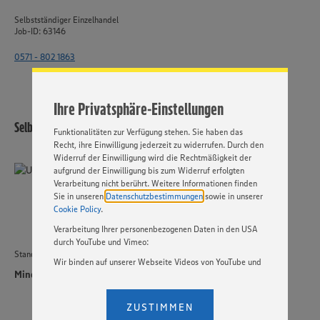
Wir setzen Cookies und andere Technologien ein, um Ihnen
ein bestmögliches Nutzungserlebnis unserer Website zu
Selbstständiger Einzelhandel
ermöglichen. Wir verwenden Ihre Daten, um unsere
Job-ID: 63146
Website zu personalisieren und Ihnen möglichst relevante
Inhalte anzubieten. Ihre Einwilligung in die Nutzung von
0571 - 802 1863
Cookies und anderer Technologien ist freiwillig und kann
jederzeit individuell in den Privatsphäre-Einstellungen
angepasst werden. Hierzu klicken Sie bitte auf
Ihre Privatsphäre-Einstellungen
„EINSTELLUNGEN ÄNDERN”. Bitte beachten Sie, dass auf
Basis Ihrer Einstellungen ggf. nicht mehr alle
Selbstständiger Einzelhandel
Funktionalitäten zur Verfügung stehen. Sie haben das
Recht, ihre Einwilligung jederzeit zu widerrufen. Durch den
Widerruf der Einwilligung wird die Rechtmäßigkeit der
aufgrund der Einwilligung bis zum Widerruf erfolgten
Verarbeitung nicht berührt. Weitere Informationen finden
Sie in unseren
Datenschutzbestimmungen
sowie in unserer
Cookie Policy
.
Verarbeitung Ihrer personenbezogenen Daten in den USA
durch YouTube und Vimeo:
Standort
Wir binden auf unserer Webseite Videos von YouTube und
Minden
Vimeo ein. Wenn Sie auf „Zustimmen” klicken, ohne die
Einstellungen bezüglich YouTube und Vimeo zu ändern,
willigen Sie im Sinne des Art. 49 Abs. 1 Satz 1 lit. a) DSGVO
ZUSTIMMEN
ein, dass Ihre Daten (IP-Adresse, Zeitstempel, ggf.