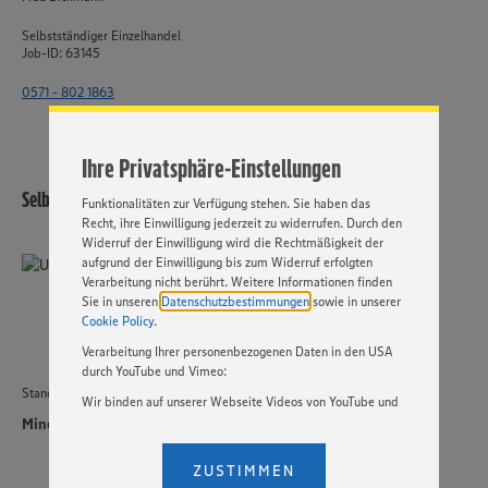
Wir setzen Cookies und andere Technologien ein, um Ihnen
ein bestmögliches Nutzungserlebnis unserer Website zu
Selbstständiger Einzelhandel
ermöglichen. Wir verwenden Ihre Daten, um unsere
Job-ID: 63145
Website zu personalisieren und Ihnen möglichst relevante
Inhalte anzubieten. Ihre Einwilligung in die Nutzung von
0571 - 802 1863
Cookies und anderer Technologien ist freiwillig und kann
jederzeit individuell in den Privatsphäre-Einstellungen
angepasst werden. Hierzu klicken Sie bitte auf
Ihre Privatsphäre-Einstellungen
„EINSTELLUNGEN ÄNDERN”. Bitte beachten Sie, dass auf
Basis Ihrer Einstellungen ggf. nicht mehr alle
Selbstständiger Einzelhandel
Funktionalitäten zur Verfügung stehen. Sie haben das
Recht, ihre Einwilligung jederzeit zu widerrufen. Durch den
Widerruf der Einwilligung wird die Rechtmäßigkeit der
aufgrund der Einwilligung bis zum Widerruf erfolgten
Verarbeitung nicht berührt. Weitere Informationen finden
Sie in unseren
Datenschutzbestimmungen
sowie in unserer
Cookie Policy
.
Verarbeitung Ihrer personenbezogenen Daten in den USA
durch YouTube und Vimeo:
Standort
Wir binden auf unserer Webseite Videos von YouTube und
Vimeo ein. Wenn Sie auf „Zustimmen” klicken, ohne die
Minden
Einstellungen bezüglich YouTube und Vimeo zu ändern,
willigen Sie im Sinne des Art. 49 Abs. 1 Satz 1 lit. a) DSGVO
ZUSTIMMEN
ein, dass Ihre Daten (IP-Adresse, Zeitstempel, ggf.