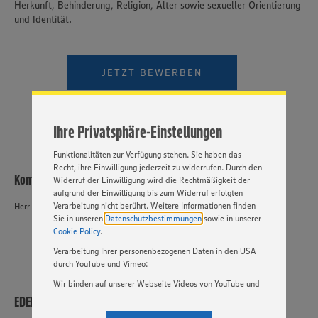
Herkunft, Behinderung, Religion, Alter sowie sexueller Orientierung
und Identität.
Wir setzen Cookies und andere Technologien ein, um Ihnen
ein bestmögliches Nutzungserlebnis unserer Website zu
ermöglichen. Wir verwenden Ihre Daten, um unsere
Website zu personalisieren und Ihnen möglichst relevante
JETZT BEWERBEN
Inhalte anzubieten. Ihre Einwilligung in die Nutzung von
Cookies und anderer Technologien ist freiwillig und kann
PER WHATSAPP
jederzeit individuell in den Privatsphäre-Einstellungen
angepasst werden. Hierzu klicken Sie bitte auf
Ihre Privatsphäre-Einstellungen
„EINSTELLUNGEN ÄNDERN”. Bitte beachten Sie, dass auf
Basis Ihrer Einstellungen ggf. nicht mehr alle
Funktionalitäten zur Verfügung stehen. Sie haben das
Recht, ihre Einwilligung jederzeit zu widerrufen. Durch den
Kontakt
Widerruf der Einwilligung wird die Rechtmäßigkeit der
aufgrund der Einwilligung bis zum Widerruf erfolgten
Verarbeitung nicht berührt. Weitere Informationen finden
Herr Dierk Schledzewski
Sie in unseren
Datenschutzbestimmungen
sowie in unserer
Cookie Policy
.
Verarbeitung Ihrer personenbezogenen Daten in den USA
durch YouTube und Vimeo:
Wir binden auf unserer Webseite Videos von YouTube und
Vimeo ein. Wenn Sie auf „Zustimmen” klicken, ohne die
EDEKA Südwest Stiftung & Co. KG
Einstellungen bezüglich YouTube und Vimeo zu ändern,