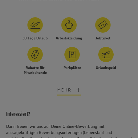
30 Tage Urlaub
Arbeitskleidung
Jobticket
Rabatte für
Parkplätze
Urlaubsgeld
Mitarbeitende
MEHR
Interessiert?
Wir setzen Cookies und andere Technologien ein, um Ihnen
Dann freuen wir uns auf Deine Online-Bewerbung mit
ein bestmögliches Nutzungserlebnis unserer Website zu
aussagekräftigen Bewerbungsunterlagen (Lebenslauf und
ermöglichen. Wir verwenden Ihre Daten, um unsere