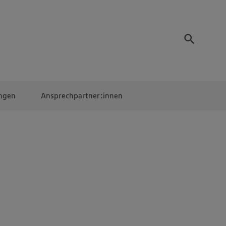
ngen
Ansprechpartner:innen
Mitarbeiter:innen
EDEKA Campus
Digitales Lernen
Veranstaltungen &
Wettbewerbe