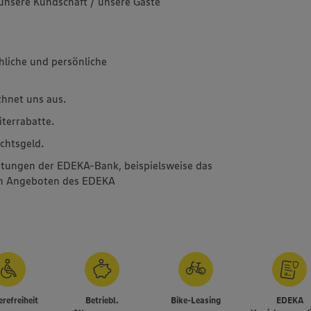
unsere Kundschaft / unsere Gäste
hliche und persönliche
chnet uns aus.
iterrabatte.
chtsgeld.
stungen der EDEKA-Bank, beispielsweise das
den Angeboten des EDEKA
erefreiheit
Betriebl.
Bike-Leasing
EDEKA