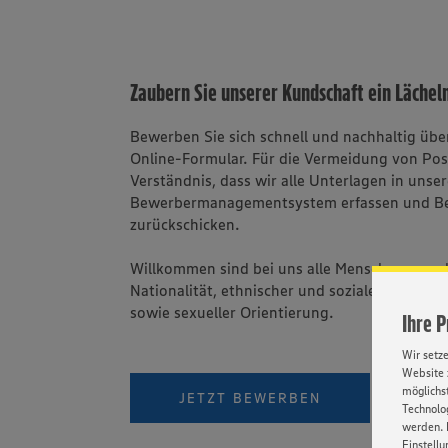
Zaubern Sie unserer Kundschaft ein Lächeln
Bewerben Sie sich schnell und nachhaltig üb
Online-Formular. Für die Vermeidung von Po
Verständnis, dass wir alle Unterlagen in unse
Bewerbermanagementsystem erfassen und B
zurückschicken.
Willkommen sind bei uns alle Menschen - una
Nationalität, ethnischer und sozialer Herkunft
sowie sexueller Orientierung.
Ihre 
Wir setz
Website 
möglichst
PER W
JETZT BEWERBEN
Technolog
werden. 
Einstellu