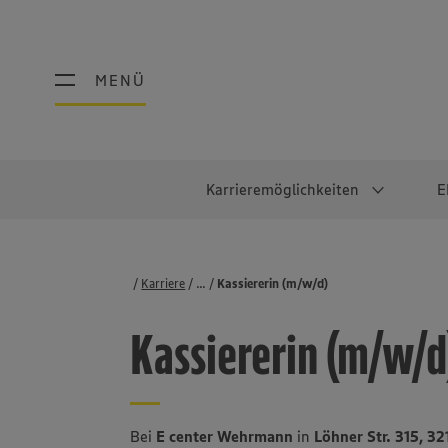
MENÜ
MENÜ
Karrieremöglichkeiten
E
Schüler:innen
Warum EDEKA?
Studierend
Berufe@ED
Karriere
...
Stellenbörse
Kassiererin (m/w/d)
Ausbildung & Duales Studium
Work-Life-Balance
Studentisches P
Einzelhandel
Kassiererin (m/w/d
Schülerpraktikum
Faires Gehalt
Abschlussarbeit
Lebensmittelpro
Diversität
Werkstudierende
Lager & Logistik
Noch Fragen?
IT
Bei
E center Wehrmann
in
Löhner Str. 315, 