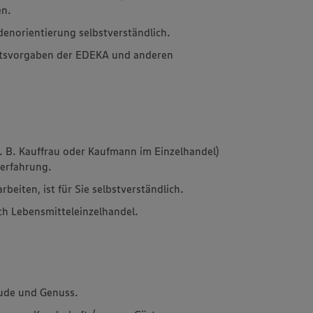
en.
denorientierung selbstverständlich.
tätsvorgaben der EDEKA und anderen
z. B. Kauffrau oder Kaufmann im Einzelhandel)
serfahrung.
rbeiten, ist für Sie selbstverständlich.
ch Lebensmitteleinzelhandel.
ude und Genuss.