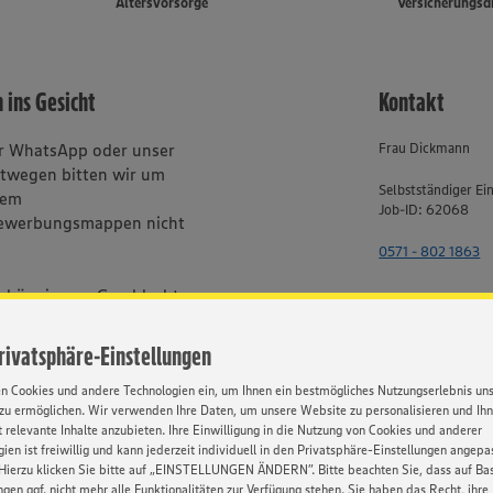
Altersvorsorge
Versicherungsd
 ins Gesicht
Kontakt
er WhatsApp oder unser
Frau Dickmann
stwegen bitten wir um
Selbstständiger Ei
rem
Job-ID: 62068
ewerbungsmappen nicht
0571 - 802 1863
bhängig von Geschlecht,
, Behinderung, Religion, Alter
Privatsphäre-Einstellungen
en Cookies und andere Technologien ein, um Ihnen ein bestmögliches Nutzungserlebnis un
zu ermöglichen. Wir verwenden Ihre Daten, um unsere Website zu personalisieren und Ih
 relevante Inhalte anzubieten. Ihre Einwilligung in die Nutzung von Cookies und anderer
HATSAPP
ien ist freiwillig und kann jederzeit individuell in den Privatsphäre-Einstellungen angepa
Hierzu klicken Sie bitte auf „EINSTELLUNGEN ÄNDERN”. Bitte beachten Sie, dass auf Basi
ngen ggf. nicht mehr alle Funktionalitäten zur Verfügung stehen. Sie haben das Recht, ihre