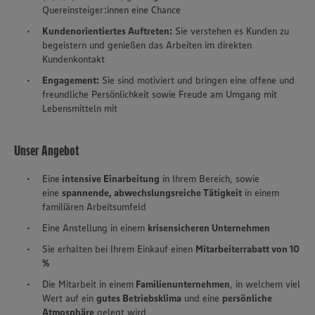
Quereinsteiger:innen eine Chance
Kundenorientiertes Auftreten:
Sie verstehen es Kunden zu
begeistern und genießen das Arbeiten im direkten
Kundenkontakt
Engagement:
Sie sind motiviert und bringen eine offene und
freundliche Persönlichkeit sowie Freude am Umgang mit
Lebensmitteln mit
Unser Angebot
Eine
intensive Einarbeitung
in Ihrem Bereich, sowie
eine
spannende, abwechslungsreiche Tätigkeit
in einem
familiären Arbeitsumfeld
Eine Anstellung in einem
krisensicheren Unternehmen
Sie erhalten bei Ihrem Einkauf einen
Mitarbeiterrabatt von 10
%
Die Mitarbeit in einem
Familienunternehmen
, in welchem viel
Wert auf ein
gutes Betriebs­klima
und eine
persönliche
Atmosphäre
gelegt wird