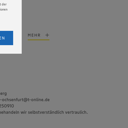
t der
tionen
licken,
MEHR
bs. 1
EN
ende
eitet
tung
senen
udem
er Cookie
berg
r-ochsenfurt@t-online.de
0250910
behandeln wir selbstverständlich vertraulich.