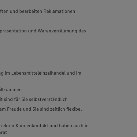
iften und bearbeiten Reklamationen
npräsentation und Warenverräumung des
ng im Lebensmitteleinzelhandel und im
n
willkommen
it sind für Sie selbstverständlich
m Freude und Sie sind zeitlich flexibel
direkten Kundenkontakt und haben auch in
arat