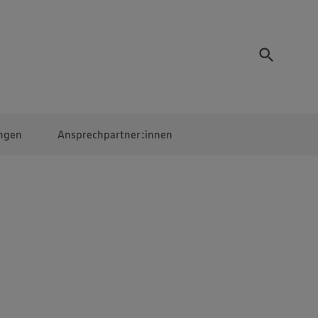
ngen
Ansprechpartner:innen
Mitarbeiter:innen
EDEKA Campus
Digitales Lernen
Veranstaltungen &
Wettbewerbe