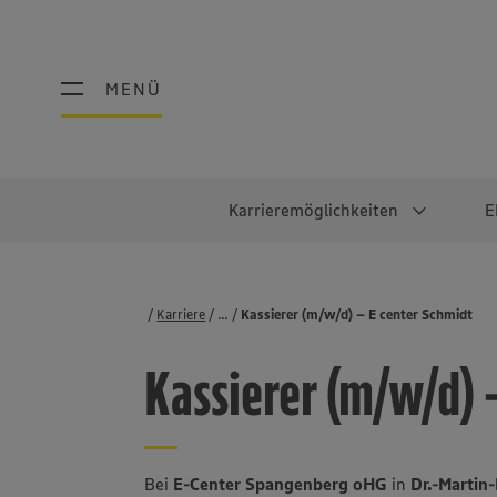
MENÜ
MENÜ
Karrieremöglichkeiten
E
Schüler:innen
Warum EDEKA?
Studierend
Berufe@ED
Karriere
...
Stellenbörse
Kassierer (m/w/d) – E center Schmidt
Ausbildung & Duales Studium
Work-Life-Balance
Studentisches P
Einzelhandel
Kassierer (m/w/d) 
Schülerpraktikum
Faires Gehalt
Abschlussarbeit
Lebensmittelpro
Diversität
Werkstudierende
Lager & Logistik
Noch Fragen?
IT
Bei
E-Center Spangenberg oHG
in
Dr.-Martin