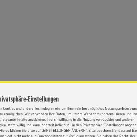
Privatsphäre-Einstellungen
en Cookies und andere Technologien ein, um Ihnen ein bestmögliches Nutzungserlebnis un
zu ermöglichen. Wir verwenden Ihre Daten, um unsere Website zu personalisieren und Ih
 relevante Inhalte anzubieten. Ihre Einwilligung in die Nutzung von Cookies und anderer
ien ist freiwillig und kann jederzeit individuell in den Privatsphäre-Einstellungen angepa
Hierzu klicken Sie bitte auf „EINSTELLUNGEN ÄNDERN”. Bitte beachten Sie, dass auf Basi
ngen ggf. nicht mehr alle Funktionalitäten zur Verfügung stehen. Sie haben das Recht, ihre