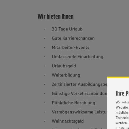
Wir bieten Ihnen
30 Tage Urlaub
Gute Karrierechancen
Mitarbeiter-Events
Umfassende Einarbeitung
Urlaubsgeld
Weiterbildung
Zertifizierter Ausbildungsbetrieb
Ihre 
Günstige Verkehrsanbindung
Pünktliche Bezahlung
Wir setz
Website 
Vermögenswirksame Leistungen
möglichst
Technolog
Weihnachtsgeld
werden. 
Einstellu