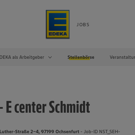
JOBS
DEKA als Arbeitgeber
Stellenbörse
Veranstaltu
e
EKA
Berufseinsteiger:innen
Arbeitgeber im
Berufserfahrene
Überblick
raktikum
Traineeprogramme
Berufe@EDEKA
– E center Schmidt
EDEKA-Zentrale
en
duktion
Direkteinstieg
Selbstständig mit EDEKA
EDEKA Fruchtkontor
ntätigkeit
Noch Fragen?
EDEKA Foodservice
EDEKA-
-Luther-Straße 2-4, 97199 Ochsenfurt
- Job-ID NST_SEH-
Regionalgesellschaften