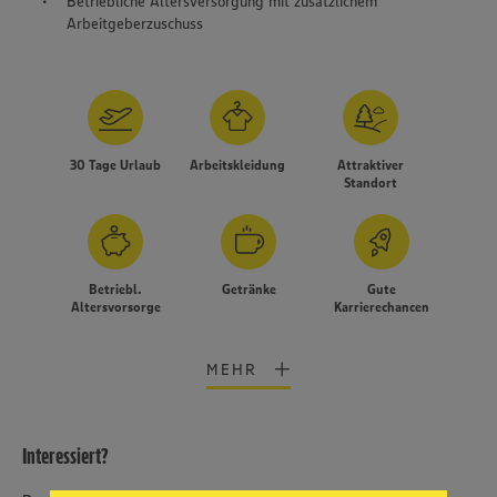
Betriebliche Altersversorgung mit zusätzlichem
Arbeitgeberzuschuss
30 Tage Urlaub
Arbeitskleidung
Attraktiver
Standort
Betriebl.
Getränke
Gute
Altersvorsorge
Karrierechancen
MEHR
Wir setzen Cookies und andere Technologien ein, um Ihnen
ein bestmögliches Nutzungserlebnis unserer Website zu
ermöglichen. Wir verwenden Ihre Daten, um unsere
Website zu personalisieren und Ihnen möglichst relevante
Interessiert?
Inhalte anzubieten. Ihre Einwilligung in die Nutzung von
Cookies und anderer Technologien ist freiwillig und kann