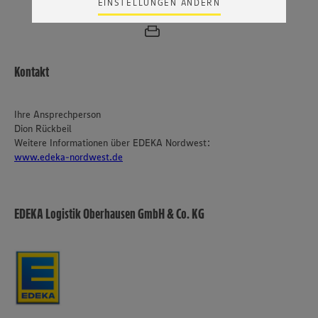
EINSTELLUNGEN ÄNDERN
Zudem wissen wir nicht genau, wie die Anbieter der
genannten Dienste Ihre Daten verarbeiten. Weitere
Informationen zur Nutzung der Dienste finden Sie in
unseren Datenschutzhinweisen sowie in unserer Cookie
Policy unter den Stichworten „YouTube” und „Vimeo”.
Kontakt
Ihre Ansprechperson
Dion Rückbeil
Weitere Informationen über EDEKA Nordwest:
www.edeka-nordwest.de
EDEKA Logistik Oberhausen GmbH & Co. KG