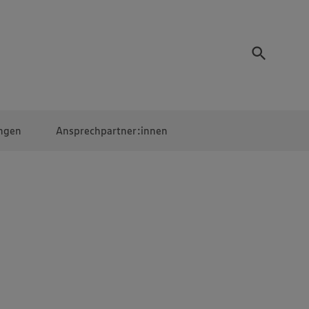
ngen
Ansprechpartner:innen
Mitarbeiter:innen
EDEKA Campus
Digitales Lernen
Veranstaltungen &
Wettbewerbe