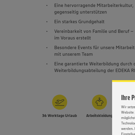
Eine hervorragende Mitarbeiterkultur, 
gegenseitig unterstützen
Ein starkes Grundgehalt
Vereinbarkeit von Familie und Beruf –
im Voraus erstellt
Besondere Events für unsere Mitarbei
mit unserem Team
Eine garantierte Weiterbildung durch d
Weiterbildungsabteilung der EDEKA R
Ihre 
Wir setz
Website 
36 Werktage Urlaub
Arbeitskleidung
möglichst
Versic
Technolog
werden. 
Einstellu