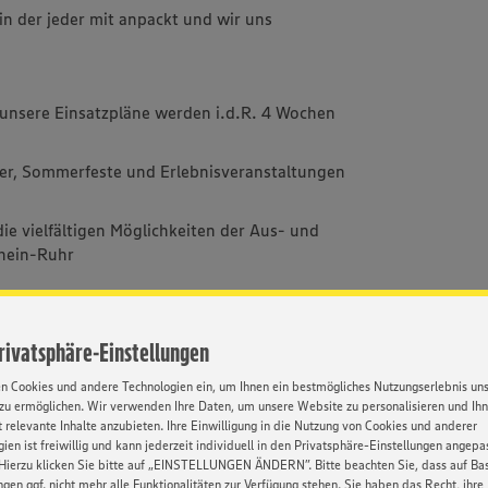
in der jeder mit anpackt und wir uns
 unsere Einsatzpläne werden i.d.R. 4 Wochen
ter, Sommerfeste und Erlebnisveranstaltungen
ie vielfältigen Möglichkeiten der Aus- und
hein-Ruhr
Privatsphäre-Einstellungen
en Cookies und andere Technologien ein, um Ihnen ein bestmögliches Nutzungserlebnis un
zu ermöglichen. Wir verwenden Ihre Daten, um unsere Website zu personalisieren und Ih
EDEKA
Flexible Arbeitszeiten
Gute
Ideenmana
 relevante Inhalte anzubieten. Ihre Einwilligung in die Nutzung von Cookies und anderer
herungsdienst
Karrierechancen
ien ist freiwillig und kann jederzeit individuell in den Privatsphäre-Einstellungen angepa
Hierzu klicken Sie bitte auf „EINSTELLUNGEN ÄNDERN”. Bitte beachten Sie, dass auf Basi
ngen ggf. nicht mehr alle Funktionalitäten zur Verfügung stehen. Sie haben das Recht, ihre