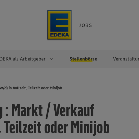
JOBS
DEKA als Arbeitgeber
Stellenbörse
Veranstaltu
e
EKA
Berufseinsteiger:innen
Arbeitgeber im
Berufserfahrene
d) in Vollzeit, Teilzeit oder Minijob
Überblick
raktikum
Traineeprogramme
Berufe@EDEKA
 : Markt / Verkauf
EDEKA-Zentrale
en
duktion
Direkteinstieg
Selbstständig mit EDEKA
EDEKA Fruchtkontor
ntätigkeit
Noch Fragen?
, Teilzeit oder Minijob
EDEKA Foodservice
EDEKA-
Regionalgesellschaften