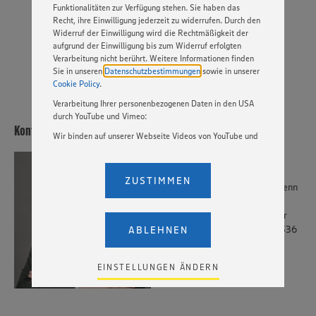
Funktionalitäten zur Verfügung stehen. Sie haben das
Recht, ihre Einwilligung jederzeit zu widerrufen. Durch den
JETZT BEWERBEN
Widerruf der Einwilligung wird die Rechtmäßigkeit der
aufgrund der Einwilligung bis zum Widerruf erfolgten
PER WHATSAPP
Verarbeitung nicht berührt. Weitere Informationen finden
Sie in unseren
Datenschutzbestimmungen
sowie in unserer
Cookie Policy
.
Verarbeitung Ihrer personenbezogenen Daten in den USA
durch YouTube und Vimeo:
Kontakt
Wir binden auf unserer Webseite Videos von YouTube und
Vimeo ein. Wenn Sie auf „Zustimmen” klicken, ohne die
Einstellungen bezüglich YouTube und Vimeo zu ändern,
Herr Andre Jelken
willigen Sie im Sinne des Art. 49 Abs. 1 Satz 1 lit. a) DSGVO
ZUSTIMMEN
Melde Dich gerne bei mir, wenn
ein, dass Ihre Daten (IP-Adresse, Zeitstempel, ggf.
Nutzerverhalten auf unserer Webseite) an die Anbieter der
Du Fragen zum
Dienste YouTube und Vimeo in den USA übermittelt und
Bewerbungsprozess oder zur
dort verarbeitet werden. Der EuGH sieht die USA als Land
Stelle hast: +49 40 6377 2536
ABLEHNEN
mit einem nach europäischen Standards nicht
angemessenen Datenschutzniveau an. Es besteht das
Risiko eines Zugriffs durch US-amerikanische Behörden.
EINSTELLUNGEN ÄNDERN
Zudem wissen wir nicht genau, wie die Anbieter der
genannten Dienste Ihre Daten verarbeiten. Weitere
Informationen zur Nutzung der Dienste finden Sie in
unseren Datenschutzhinweisen sowie in unserer Cookie