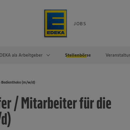
JOBS
DEKA als Arbeitgeber
Stellenbörse
Veranstaltu
e
EKA
Berufseinsteiger:innen
Arbeitgeber im
Berufserfahrene
ie Bedientheke (m/w/d)
Überblick
raktikum
Traineeprogramme
Berufe@EDEKA
r / Mitarbeiter für die
EDEKA-Zentrale
en
duktion
Direkteinstieg
Selbstständig mit EDEKA
EDEKA Fruchtkontor
ntätigkeit
Noch Fragen?
/d)
EDEKA Foodservice
EDEKA-
Regionalgesellschaften