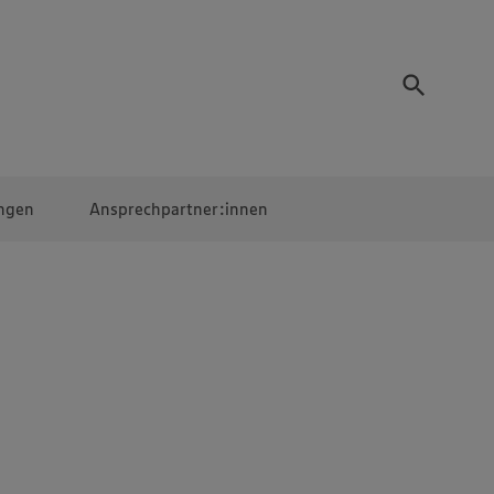
ngen
Ansprechpartner:innen
Mitarbeiter:innen
EDEKA Campus
Digitales Lernen
Veranstaltungen &
Wettbewerbe