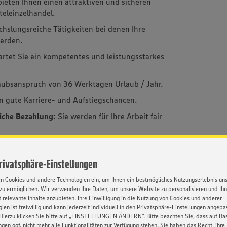
ieten Ihnen einen attraktiven und sicheren
teleinzelhandel.
hslungsreiche Tätigkeiten bei denen Ihre
werden.
artet Sie ein kompetentes und leistungsstarkes
laubsanspruch von 36 Werktagen Urlaub / Jahr.
n gute Karriere- und Aufstiegschancen.
liche Bezahlung:
Sie werden für Ihre Arbeit fair
erhalten Sie Urlaubs- und Weihnachtsgeld.
n Ihnen Zuschüsse zur betrieblichen
Privatsphäre-Einstellungen
en Leistungen zur Absicherung Ihrer Zukunft.
en Cookies und andere Technologien ein, um Ihnen ein bestmögliches Nutzungserlebnis un
zum Bike-Leasing.
zu ermöglichen. Wir verwenden Ihre Daten, um unsere Website zu personalisieren und Ih
 relevante Inhalte anzubieten. Ihre Einwilligung in die Nutzung von Cookies und anderer
beiterrabatte in allen HERKULES SB-
ien ist freiwillig und kann jederzeit individuell in den Privatsphäre-Einstellungen angepa
sowie den Vertriebsschienen sport-treff und
Hierzu klicken Sie bitte auf „EINSTELLUNGEN ÄNDERN”. Bitte beachten Sie, dass auf Basi
ngen ggf. nicht mehr alle Funktionalitäten zur Verfügung stehen. Sie haben das Recht, ihre