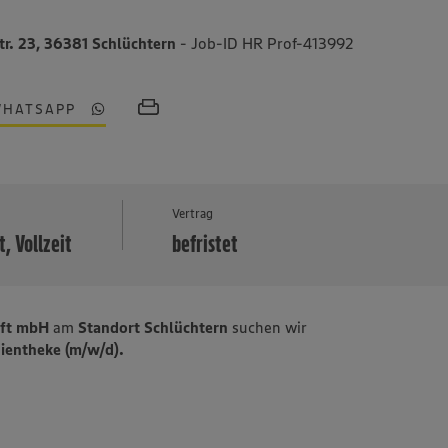
tr. 23, 36381 Schlüchtern
- Job-ID HR Prof-413992
WHATSAPP
MEHR
Vertrag
t, Vollzeit
befristet
aft mbH
am
Standort Schlüchtern
suchen wir
dientheke (m/w/d).