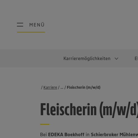
MENÜ
MENÜ
Karrieremöglichkeiten
E
Schüler:innen
Warum EDEKA?
Studierend
Berufe@ED
Karriere
...
Stellenbörse
Fleischerin (m/w/d)
Ausbildung & Duales Studium
Work-Life-Balance
Studentisches P
Einzelhandel
Fleischerin (m/w/d
Schülerpraktikum
Faires Gehalt
Abschlussarbeit
Lebensmittelpro
Diversität
Werkstudierende
Lager & Logistik
Noch Fragen?
IT
Bei
EDEKA Boekhoff
in
Schierbroker Mühlen