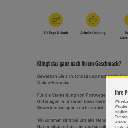
30 Tage Urlaub
Arbeitskleidung
Be
Alte
Klingt das ganz nach Ihrem Geschmack?
Bewerben Sie sich schnell und nachhaltig üb
Online-Formular.
Ihre 
Für die Vermeidung von Postwegen bitten wir 
Unterlagen in unserem Bewerbermanagement
Wir setz
Website 
Bewerbungsmappen nicht zurückschicken.
möglichst
Technolog
Willkommen sind bei uns alle Menschen - una
werden. 
Nationalität, ethnischer und sozialer Herkunft
Einstellu