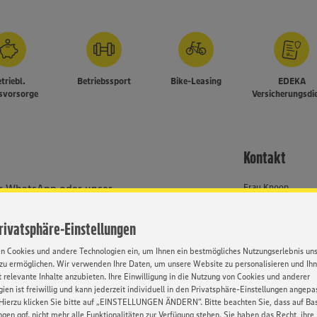
triebl.
Betriebssport
Bike-Leasing
EDEKA
rsvorsorge
Versicherungsdi
Kontakt
er WhatsApp oder unser
Frau Knoop
Selbstständiger Ei
Privatsphäre-Einstellungen
Job-ID: 63282
um Verständnis, dass wir alle
system erfassen und
en Cookies und andere Technologien ein, um Ihnen ein bestmögliches Nutzungserlebnis un
0571 - 802 2141
zu ermöglichen. Wir verwenden Ihre Daten, um unsere Website zu personalisieren und Ih
 relevante Inhalte anzubieten. Ihre Einwilligung in die Nutzung von Cookies und anderer
ien ist freiwillig und kann jederzeit individuell in den Privatsphäre-Einstellungen angepa
bhängig von Geschlecht,
Hierzu klicken Sie bitte auf „EINSTELLUNGEN ÄNDERN”. Bitte beachten Sie, dass auf Basi
, Behinderung, Religion, Alter
ngen ggf. nicht mehr alle Funktionalitäten zur Verfügung stehen. Sie haben das Recht, ihre