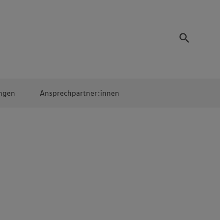
ngen
Ansprechpartner:innen
Mitarbeiter:innen
EDEKA Campus
Digitales Lernen
Veranstaltungen &
Wettbewerbe