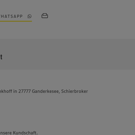
WHATSAPP
MEHR
it
ekhoff in 27777 Ganderkesee, Schierbroker
unsere Kundschaft.