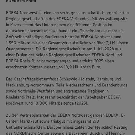
EDEKA im Profil
EDEKA Nordwest ist eine von sechs genossenschaftlich organisierten
Regionalgesellschaften des EDEKA-Verbundes. Mit Verwaltungssitz
in Moers nimmt das Unternehmen eine führende Position im
deutschen Lebensmitteleinzelhandel ein. Gemeinsam mit mehr als
860 selbstständigen Kaufleuten betreibt EDEKA Nordwest rund
1.550 Märkte mit einer Gesamtverkaufsfläche von über 2,1 Millionen
Quadratmetern. Die Regionalgesellschaft ist am 1. Juli 2026 aus
einer Fusion der beiden Regionalgesellschaften EDEKA Nord und
EDEKA Rhein-Ruhr hervorgegangen und erzielte 2025 einen
errechneten Konzernumsatz von 10,9 Milliarden Euro.
Das Geschäftsgebiet umfasst Schleswig-Holstein, Hamburg und
Mecklenburg-Vorpommern, Teile Niedersachsens und Brandenburgs
sowie Nordrhein-Westfalen und angrenzende Regionen in
Rheinland-Pfalz. Insgesamt beschäftigt der Arbeitgeber EDEKA
Nordwest rund 18.800 Mitarbeitende (2025).
Zu den Vertriebsmarken der EDEKA Nordwest gehören EDEKA, E-
Center, Marktkauf sowie trinkgut mit insgesamt 273
Getränkefachmärkten. Darüber hinaus zählen der Fleischhof Rasting,
das NORDfrische Center sowie die Bäckereien Büsch und Heinrich-