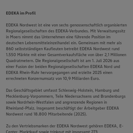
Policy unter den Stichworten „YouTube” und „Vimeo”.
EDEKA im Profil
EDEKA Nordwest ist eine von sechs genossenschaftlich organisierten
Regionalgesellschaften des EDEKA-Verbundes. Mit Verwaltungssitz
in Moers nimmt das Unternehmen eine führende Position im
deutschen Lebensmitteleinzelhandel ein. Gemeinsam mit mehr als
860 selbstständigen Kaufleuten betreibt EDEKA Nordwest rund
1.550 Märkte mit einer Gesamtverkaufsfläche von über 2,1 Millionen
Quadratmetern. Die Regionalgesellschaft ist am 1. Juli 2026 aus
einer Fusion der beiden Regionalgesellschaften EDEKA Nord und
EDEKA Rhein-Ruhr hervorgegangen und erzielte 2025 einen
errechneten Konzernumsatz von 10,9 Milliarden Euro.
Das Geschäftsgebiet umfasst Schleswig-Holstein, Hamburg und
Mecklenburg-Vorpommern, Teile Niedersachsens und Brandenburgs
sowie Nordrhein-Westfalen und angrenzende Regionen in
Rheinland-Pfalz. Insgesamt beschäftigt der Arbeitgeber EDEKA
Nordwest rund 18.800 Mitarbeitende (2025).
Zu den Vertriebsmarken der EDEKA Nordwest gehören EDEKA, E-
Center, Marktkauf sowie trinkgut mit insgesamt 273