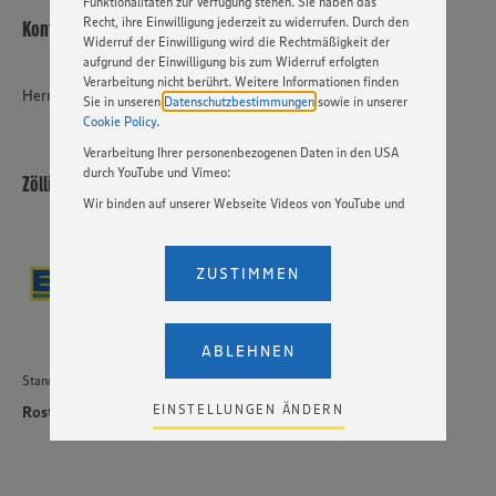
Funktionalitäten zur Verfügung stehen. Sie haben das
Recht, ihre Einwilligung jederzeit zu widerrufen. Durch den
Kontakt
Widerruf der Einwilligung wird die Rechtmäßigkeit der
aufgrund der Einwilligung bis zum Widerruf erfolgten
Verarbeitung nicht berührt. Weitere Informationen finden
Herr Zöllick
Sie in unseren
Datenschutzbestimmungen
sowie in unserer
Cookie Policy
.
Verarbeitung Ihrer personenbezogenen Daten in den USA
durch YouTube und Vimeo:
Zöllick Lebensmittel Rostock KG
Wir binden auf unserer Webseite Videos von YouTube und
Vimeo ein. Wenn Sie auf „Zustimmen” klicken, ohne die
Einstellungen bezüglich YouTube und Vimeo zu ändern,
willigen Sie im Sinne des Art. 49 Abs. 1 Satz 1 lit. a) DSGVO
ZUSTIMMEN
ein, dass Ihre Daten (IP-Adresse, Zeitstempel, ggf.
Nutzerverhalten auf unserer Webseite) an die Anbieter der
Dienste YouTube und Vimeo in den USA übermittelt und
dort verarbeitet werden. Der EuGH sieht die USA als Land
ABLEHNEN
mit einem nach europäischen Standards nicht
Standort
angemessenen Datenschutzniveau an. Es besteht das
Risiko eines Zugriffs durch US-amerikanische Behörden.
EINSTELLUNGEN ÄNDERN
Rostock
Zudem wissen wir nicht genau, wie die Anbieter der
genannten Dienste Ihre Daten verarbeiten. Weitere
Informationen zur Nutzung der Dienste finden Sie in
unseren Datenschutzhinweisen sowie in unserer Cookie