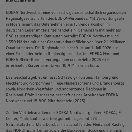
EDEKA im Profil
EDEKA Nordwest ist eine von sechs genossenschaftlich organisierten
Regionalgesellschaften des EDEKA-Verbundes. Mit Verwaltungssitz
in Moers nimmt das Unternehmen eine führende Position im
deutschen Lebensmitteleinzelhandel ein. Gemeinsam mit mehr als
860 selbstständigen Kaufleuten betreibt EDEKA Nordwest rund
1.550 Märkte mit einer Gesamtverkaufsfläche von über 2,1 Millionen
Quadratmetern. Die Regionalgesellschaft ist am 1. Juli 2026 aus
einer Fusion der beiden Regionalgesellschaften EDEKA Nord und
EDEKA Rhein-Ruhr hervorgegangen und erzielte 2025 einen
errechneten Konzernumsatz von 10,9 Milliarden Euro.
Das Geschäftsgebiet umfasst Schleswig-Holstein, Hamburg und
Mecklenburg-Vorpommern, Teile Niedersachsens und Brandenburgs
sowie Nordrhein-Westfalen und angrenzende Regionen in
Rheinland-Pfalz. Insgesamt beschäftigt der Arbeitgeber EDEKA
Nordwest rund 18.800 Mitarbeitende (2025).
Zu den Vertriebsmarken der EDEKA Nordwest gehören EDEKA, E-
Center, Marktkauf sowie trinkgut mit insgesamt 273
Getränkefachmärkten. Darüber hinaus zählen der Fleischhof Rasting,
das NORDfrische Center sowie die Bäckereien Büsch und Heinrich-