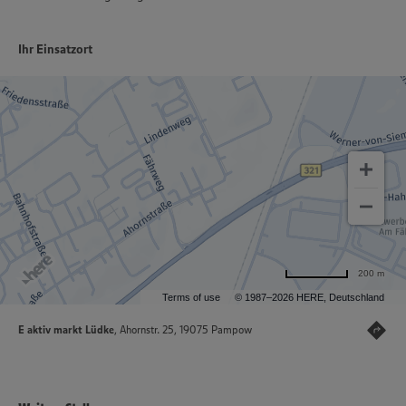
Ihr Einsatzort
200 m
Terms of use
© 1987–2026 HERE, Deutschland
E aktiv markt Lüdke
, Ahornstr. 25, 19075 Pampow