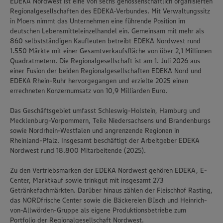
EDEKA Nordwest ist eine von sechs genossenschaftlich organisierten
Regionalgesellschaften des EDEKA-Verbundes. Mit Verwaltungssitz
in Moers nimmt das Unternehmen eine führende Position im
deutschen Lebensmitteleinzelhandel ein. Gemeinsam mit mehr als
860 selbstständigen Kaufleuten betreibt EDEKA Nordwest rund
1.550 Märkte mit einer Gesamtverkaufsfläche von über 2,1 Millionen
Quadratmetern. Die Regionalgesellschaft ist am 1. Juli 2026 aus
einer Fusion der beiden Regionalgesellschaften EDEKA Nord und
EDEKA Rhein-Ruhr hervorgegangen und erzielte 2025 einen
errechneten Konzernumsatz von 10,9 Milliarden Euro.
Das Geschäftsgebiet umfasst Schleswig-Holstein, Hamburg und
Mecklenburg-Vorpommern, Teile Niedersachsens und Brandenburgs
sowie Nordrhein-Westfalen und angrenzende Regionen in
Rheinland-Pfalz. Insgesamt beschäftigt der Arbeitgeber EDEKA
Nordwest rund 18.800 Mitarbeitende (2025).
Zu den Vertriebsmarken der EDEKA Nordwest gehören EDEKA, E-
Center, Marktkauf sowie trinkgut mit insgesamt 273
Getränkefachmärkten. Darüber hinaus zählen der Fleischhof Rasting,
das NORDfrische Center sowie die Bäckereien Büsch und Heinrich-
von-Allwörden-Gruppe als eigene Produktionsbetriebe zum
Portfolio der Regionalgesellschaft Nordwest.