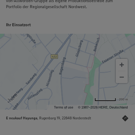
von-Allwörden-Gruppe als eigene Produktionsbetriebe zum
Portfolio der Regionalgesellschaft Nordwest.
Ihr Einsatzort
200 m
Terms of use
© 1987–2026 HERE, Deutschland
E neukauf Hayunga
, Rugenbarg 19, 22848 Norderstedt