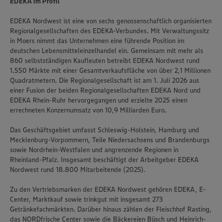
EDEKA im Profil
EDEKA Nordwest ist eine von sechs genossenschaftlich organisierten
Regionalgesellschaften des EDEKA-Verbundes. Mit Verwaltungssitz
in Moers nimmt das Unternehmen eine führende Position im
deutschen Lebensmitteleinzelhandel ein. Gemeinsam mit mehr als
860 selbstständigen Kaufleuten betreibt EDEKA Nordwest rund
1.550 Märkte mit einer Gesamtverkaufsfläche von über 2,1 Millionen
Quadratmetern. Die Regionalgesellschaft ist am 1. Juli 2026 aus
einer Fusion der beiden Regionalgesellschaften EDEKA Nord und
EDEKA Rhein-Ruhr hervorgegangen und erzielte 2025 einen
errechneten Konzernumsatz von 10,9 Milliarden Euro.
Das Geschäftsgebiet umfasst Schleswig-Holstein, Hamburg und
Mecklenburg-Vorpommern, Teile Niedersachsens und Brandenburgs
sowie Nordrhein-Westfalen und angrenzende Regionen in
Rheinland-Pfalz. Insgesamt beschäftigt der Arbeitgeber EDEKA
Nordwest rund 18.800 Mitarbeitende (2025).
Zu den Vertriebsmarken der EDEKA Nordwest gehören EDEKA, E-
Center, Marktkauf sowie trinkgut mit insgesamt 273
Getränkefachmärkten. Darüber hinaus zählen der Fleischhof Rasting,
das NORDfrische Center sowie die Bäckereien Büsch und Heinrich-