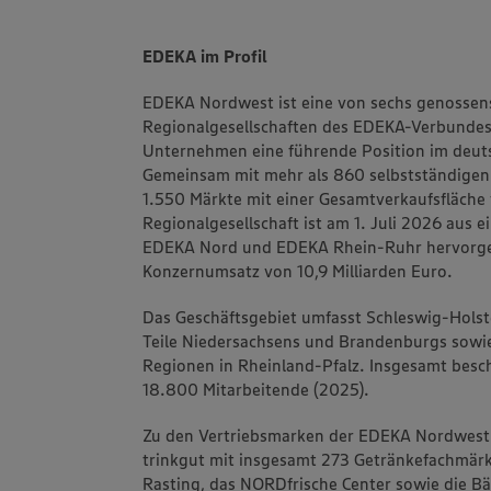
EDEKA im Profil
EDEKA Nordwest ist eine von sechs genossens
Regionalgesellschaften des EDEKA-Verbundes.
Unternehmen eine führende Position im deuts
Gemeinsam mit mehr als 860 selbstständigen
1.550 Märkte mit einer Gesamtverkaufsfläche 
Regionalgesellschaft ist am 1. Juli 2026 aus 
EDEKA Nord und EDEKA Rhein-Ruhr hervorgeg
Konzernumsatz von 10,9 Milliarden Euro.
Das Geschäftsgebiet umfasst Schleswig-Hol
Teile Niedersachsens und Brandenburgs sowi
Regionen in Rheinland-Pfalz. Insgesamt besc
18.800 Mitarbeitende (2025).
Zu den Vertriebsmarken der EDEKA Nordwest
trinkgut mit insgesamt 273 Getränkefachmärk
Rasting, das NORDfrische Center sowie die B