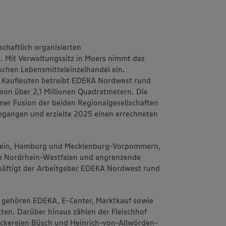
chaftlich organisierten
 Mit Verwaltungssitz in Moers nimmt das
chen Lebensmitteleinzelhandel ein.
 Kaufleuten betreibt EDEKA Nordwest rund
von über 2,1 Millionen Quadratmetern. Die
einer Fusion der beiden Regionalgesellschaften
angen und erzielte 2025 einen errechneten
stein, Hamburg und Mecklenburg-Vorpommern,
e Nordrhein-Westfalen und angrenzende
häftigt der Arbeitgeber EDEKA Nordwest rund
 gehören EDEKA, E-Center, Marktkauf sowie
ten. Darüber hinaus zählen der Fleischhof
äckereien Büsch und Heinrich-von-Allwörden-