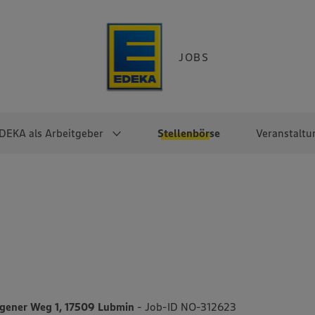
JOBS
DEKA als Arbeitgeber
Stellenbörse
Veranstaltu
e
EKA
Berufseinsteiger:innen
Arbeitgeber im
Berufserfahrene
Überblick
raktikum
Traineeprogramme
Berufe@EDEKA
EDEKA-Zentrale
en
duktion
Direkteinstieg
Selbstständig mit EDEKA
EDEKA Fruchtkontor
ntätigkeit
Noch Fragen?
EDEKA Foodservice
EDEKA-
ener Weg 1, 17509 Lubmin
- Job-ID NO-312623
Regionalgesellschaften