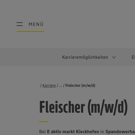
MENÜ
MENÜ
Karrieremöglichkeiten
E
Schüler:innen
Warum EDEKA?
Studierend
Berufe@ED
Karriere
...
Stellenbörse
Fleischer (m/w/d)
Ausbildung & Duales Studium
Work-Life-Balance
Studentisches P
Einzelhandel
Fleischer (m/w/d)
Schülerpraktikum
Faires Gehalt
Abschlussarbeit
Lebensmittelpro
Diversität
Werkstudierende
Lager & Logistik
Noch Fragen?
IT
Bei
E aktiv markt Kieckhefen
in
Spandowerhag