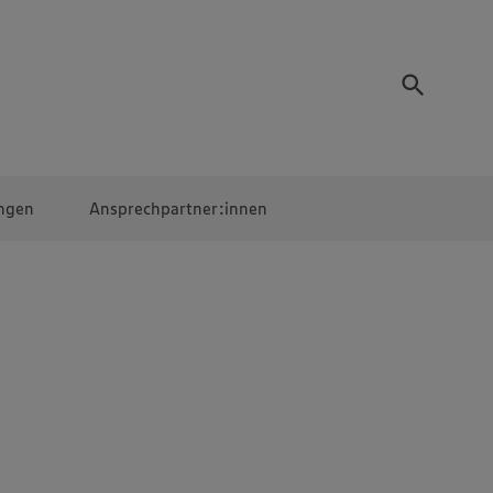
ngen
Ansprechpartner:innen
Mitarbeiter:innen
EDEKA Campus
Digitales Lernen
Veranstaltungen &
Wettbewerbe