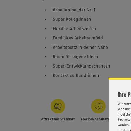
Arbeiten bei der Nr. 1
Super Kolleg:innen
Flexible Arbeitszeiten
Familiäres Arbeitsumfeld
Arbeitsplatz in deiner Nähe
Raum für eigene Ideen
Super-Entwicklungschancen
Kontakt zu Kund:innen
Ihre 
Wir setz
Website 
möglichst
Attraktiver Standort
Flexible Arbeitszeiten
Technolog
E
werden. 
Einstellu