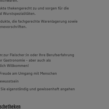
rischwaren.
ukte thekengerecht zu und sorgen für die
d Wurstspezialitäten.
rodukte, die fachgerechte Warenlagerung sowie
enevorschriften.
m:zur Fleischer:in oder Ihre Berufserfahrung
er Gastronomie - aber auch als
zlich Willkommen!
d Freude am Umgang mit Menschen
bewusstsein
e Sie eigenständig und gewissenhaft angehen
ischetheken