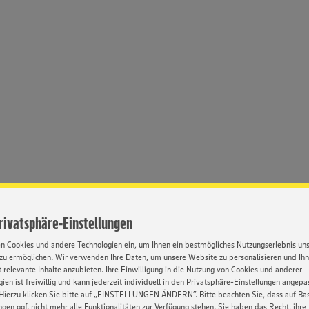
Privatsphäre-Einstellungen
en Cookies und andere Technologien ein, um Ihnen ein bestmögliches Nutzungserlebnis un
zu ermöglichen. Wir verwenden Ihre Daten, um unsere Website zu personalisieren und Ih
 relevante Inhalte anzubieten. Ihre Einwilligung in die Nutzung von Cookies und anderer
Umfassende
Weiterbildung
ien ist freiwillig und kann jederzeit individuell in den Privatsphäre-Einstellungen angepa
inarbeitung
Hierzu klicken Sie bitte auf „EINSTELLUNGEN ÄNDERN”. Bitte beachten Sie, dass auf Basi
ngen ggf. nicht mehr alle Funktionalitäten zur Verfügung stehen. Sie haben das Recht, ihre