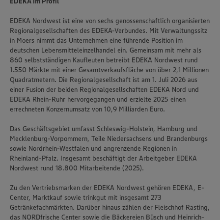
EDEKA im Profil
EDEKA Nordwest ist eine von sechs genossenschaftlich organisierten
Regionalgesellschaften des EDEKA-Verbundes. Mit Verwaltungssitz
in Moers nimmt das Unternehmen eine führende Position im
deutschen Lebensmitteleinzelhandel ein. Gemeinsam mit mehr als
860 selbstständigen Kaufleuten betreibt EDEKA Nordwest rund
1.550 Märkte mit einer Gesamtverkaufsfläche von über 2,1 Millionen
Quadratmetern. Die Regionalgesellschaft ist am 1. Juli 2026 aus
einer Fusion der beiden Regionalgesellschaften EDEKA Nord und
EDEKA Rhein-Ruhr hervorgegangen und erzielte 2025 einen
errechneten Konzernumsatz von 10,9 Milliarden Euro.
Das Geschäftsgebiet umfasst Schleswig-Holstein, Hamburg und
Mecklenburg-Vorpommern, Teile Niedersachsens und Brandenburgs
sowie Nordrhein-Westfalen und angrenzende Regionen in
Rheinland-Pfalz. Insgesamt beschäftigt der Arbeitgeber EDEKA
Nordwest rund 18.800 Mitarbeitende (2025).
Zu den Vertriebsmarken der EDEKA Nordwest gehören EDEKA, E-
Center, Marktkauf sowie trinkgut mit insgesamt 273
Getränkefachmärkten. Darüber hinaus zählen der Fleischhof Rasting,
das NORDfrische Center sowie die Bäckereien Büsch und Heinrich-