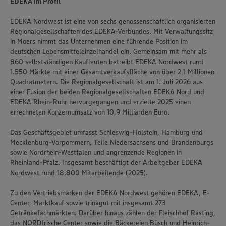
EDEKA im Profil
EDEKA Nordwest ist eine von sechs genossenschaftlich organisierten
Regionalgesellschaften des EDEKA-Verbundes. Mit Verwaltungssitz
in Moers nimmt das Unternehmen eine führende Position im
deutschen Lebensmitteleinzelhandel ein. Gemeinsam mit mehr als
860 selbstständigen Kaufleuten betreibt EDEKA Nordwest rund
1.550 Märkte mit einer Gesamtverkaufsfläche von über 2,1 Millionen
Quadratmetern. Die Regionalgesellschaft ist am 1. Juli 2026 aus
einer Fusion der beiden Regionalgesellschaften EDEKA Nord und
EDEKA Rhein-Ruhr hervorgegangen und erzielte 2025 einen
errechneten Konzernumsatz von 10,9 Milliarden Euro.
Das Geschäftsgebiet umfasst Schleswig-Holstein, Hamburg und
Mecklenburg-Vorpommern, Teile Niedersachsens und Brandenburgs
sowie Nordrhein-Westfalen und angrenzende Regionen in
Rheinland-Pfalz. Insgesamt beschäftigt der Arbeitgeber EDEKA
Nordwest rund 18.800 Mitarbeitende (2025).
Zu den Vertriebsmarken der EDEKA Nordwest gehören EDEKA, E-
Center, Marktkauf sowie trinkgut mit insgesamt 273
Getränkefachmärkten. Darüber hinaus zählen der Fleischhof Rasting,
das NORDfrische Center sowie die Bäckereien Büsch und Heinrich-