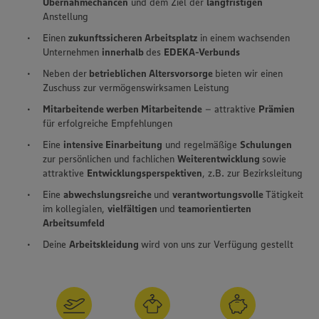
Übernahmechancen
und dem Ziel der
langfristigen
Anstellung
Einen
zukunftssicheren Arbeitsplatz
in einem wachsenden
Unternehmen
innerhalb
des
EDEKA-Verbunds
Neben der
betrieblichen Altersvorsorge
bieten wir einen
Zuschuss zur vermögenswirksamen Leistung
Mitarbeitende werben Mitarbeitende
– attraktive
Prämien
für erfolgreiche Empfehlungen
Eine
intensive Einarbeitung
und regelmäßige
Schulungen
zur persönlichen und fachlichen
Weiterentwicklung
sowie
attraktive
Entwicklungsperspektiven
, z.B. zur Bezirksleitung
Eine
abwechslungsreiche
und
verantwortungsvolle
Tätigkeit
im kollegialen,
vielfältigen
und
teamorientierten
Arbeitsumfeld
Deine
Arbeitskleidung
wird von uns zur Verfügung gestellt