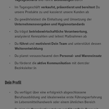
Im Tagesgeschäft
verkaufst, präsentierst und bereitest
Du
unsere Produkte zu und kassierst unsere Kunden ab
Du gewährleistest die Einhaltung und Umsetzung der
Unternehmensvorgaben und Hygienestandards
Du trägst
betriebswirtschaftliche Verantwortung
,
analysierst Kennzahlen und leitest Maßnahmen ab
Du
führst
und
motivierst Dein Team
und unterstützt dessen
Weiterentwicklung
Du planst vorausschauend den
Personal- und Wareneinsatz
Du förderst die
aktive Kommunikation
mit dem:der
Bezirksleiter:in
Dein Profil
Du verfügst über eine erfolgreich abgeschlossene
Berufsausbildung und idealerweise erste Führungserfahrung
im Lebensmittelhandwerk oder einem ähnlichen Bereich