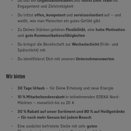
Du bist ein
Organisationstalent
und
führst Dein Team
mit
Engagement und Zielstrebigkeit
Du trittst
offen, kompetent
und
serviceorientiert
auf – und
weißt, wie man Menschen ein gutes Gefühl gibt
Zu Deinen Stärken gehören
Flexibilität
, eine
hohe Motivation
und
gute Kommunikationsfähigkeiten
Du bringst die Bereitschaft zur
Wechselschicht
(Früh- und
Spätschicht) mit
Du identifizierst Dich mit unseren
Unternehmenswerten
Wir bieten
30 Tage Urlaub
– für Deine Erholung und neue Energie
10 % Mitarbeitendenrabatt
in teilnehmenden EDEKA Nord-
Märkten – monatlich bis zu 20 €
30 % Rabatt auf unser Sortiment und 80 % auf Heißgetränke
– für noch mehr Genuss bei jedem Besuch
Eine zunächst befristete Stelle mit sehr
guten