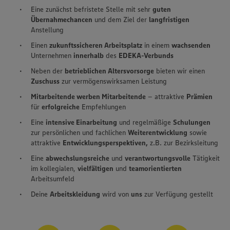
Eine zunächst befristete Stelle mit sehr
guten
Übernahmechancen
und dem Ziel der
langfristigen
Anstellung
Einen
zukunftssicheren Arbeitsplatz
in einem
wachsenden
Unternehmen
innerhalb
des
EDEKA-Verbunds
Neben der
betrieblichen Altersvorsorge
bieten wir einen
Zuschuss
zur vermögenswirksamen Leistung
Mitarbeitende werben Mitarbeitende
– attraktive
Prämien
für
erfolgreiche
Empfehlungen
Eine
intensive Einarbeitung
und regelmäßige
Schulungen
zur persönlichen und fachlichen
Weiterentwicklung
sowie
attraktive
Entwicklungsperspektiven,
z.B. zur Bezirksleitung
Eine
abwechslungsreiche
und
verantwortungsvolle
Tätigkeit
im kollegialen,
vielfältigen
und
teamorientierten
Arbeitsumfeld
Deine
Arbeitskleidung
wird von
uns
zur Verfügung gestellt