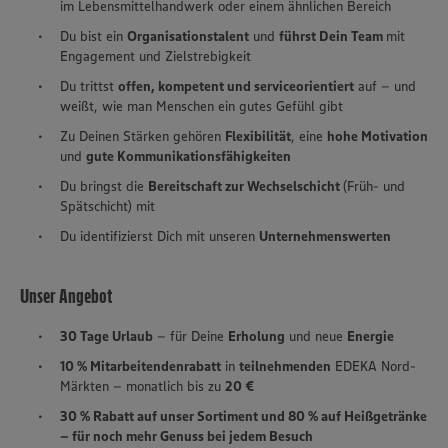
im Lebensmittelhandwerk oder einem ähnlichen Bereich
Du bist ein
Organisationstalent
und
führst Dein Team
mit
Engagement und Zielstrebigkeit
Du trittst
offen, kompetent und serviceorientiert
auf – und
weißt, wie man Menschen ein gutes Gefühl gibt
Zu Deinen Stärken gehören
Flexibilität
, eine
hohe Motivation
und
gute Kommunikationsfähigkeiten
Du bringst die
Bereitschaft zur Wechselschicht
(Früh- und
Spätschicht) mit
Du identifizierst Dich mit unseren
Unternehmenswerten
Unser Angebot
30 Tage Urlaub
– für Deine
Erholung
und neue
Energie
10 % Mitarbeitendenrabatt
in
teilnehmenden
EDEKA Nord-
Märkten – monatlich bis zu
20 €
30 % Rabatt auf unser Sortiment und 80 % auf Heißgetränke
– für noch mehr Genuss bei jedem Besuch