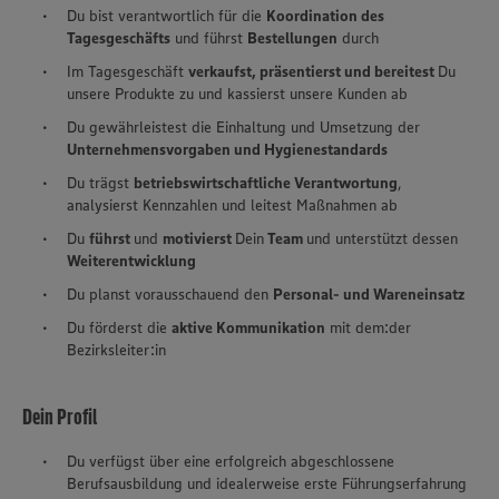
Du bist verantwortlich für die
Koordination des
Tagesgeschäfts
und führst
Bestellungen
durch
Im Tagesgeschäft
verkaufst, präsentierst und bereitest
Du
unsere Produkte zu und kassierst unsere Kunden ab
Du gewährleistest die Einhaltung und Umsetzung der
Unternehmensvorgaben und Hygienestandards
Du trägst
betriebswirtschaftliche Verantwortung
,
analysierst Kennzahlen und leitest Maßnahmen ab
Du
führst
und
motivierst
Dein
Team
und unterstützt dessen
Weiterentwicklung
Du planst vorausschauend den
Personal- und Wareneinsatz
Du förderst die
aktive Kommunikation
mit dem:der
Bezirksleiter:in
Dein Profil
Du verfügst über eine erfolgreich abgeschlossene
Berufsausbildung und idealerweise erste Führungserfahrung